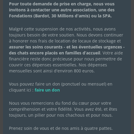
Pour toute demande de prise en charge, nous vous
Célébrons la Fête des Mères
invitons à contacter une autre association, une des
avec Les Chachous de Chacha :
Fondations (Bardot, 30 Millions d'amis) ou la SPA.
l’histoire de Koki et ses chatons
Malgré cette suspension de nos activités, nous avons
20 mai 2024
|
Actualités de l'association
,
Actualités des
toujours besoin de votre soutien. Nous devons continuer
chachous
,
Campagnes de dons
à honorer nos frais de location de locaux de stockage et
En cette Fête des Mères, l’association Les Chachous de
assurer les soins courants - et les éventuelles urgences -
Chacha souhaite mettre à l’honneur Koki, une jeune chatte
des chats encore placés en familles d’accueil
. Votre aide
au parcours bouleversant, mais aussi plein d’espoir et de
financière reste donc précieuse pour nous permettre de
résilience. Fin avril 2024, Koki a été recueillie par notre
association après avoir été lâchement...
couvrir ces dépenses essentielles. Nos dépenses
mensuelles sont ainsi d'environ 800 euros.
Lire Plus
Vous pouvez faire un don (ponctuel ou mensuel) en
cliquant ici :
faire un don
Nous vous remercions du fond du cœur pour votre
compréhension et votre fidélité. Vous avez été, et êtes
toujours, un pilier pour nos chachous et pour nous.
Prenez soin de vous et de nos amis à quatre pattes.