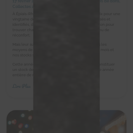
17 février 2025
|
Achats solidaires
,
Campagnes de dons
,
Collectes alimentaires
À Épiais-Rhus, la ferme d’Éric est un havre de paix pour une
vingtaine de chats errants. Ces félins, tous stérilisés et
identifiés, dépendent d’Éric et de notre association pour
trouver chaque jour une gamelle pleine et un peu de
réconfort.
Mais leur survie est un défi quotidien. Eric n’a pas les
moyens de leur acheter des croquettes tous les mois et
nos stocks sont au plus bas.
Cette année, nous avons besoin de vous pour constituer
un stock de croquettes suffisant pour couvrir une année
entière de nourriture.
Lire Plus