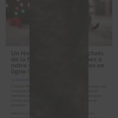
Un Noël solidaire pour les chats
de la ferme d’Éric : participez à
notre collecte de croquettes en
ligne !
12 décembre 2024
|
Collectes alimentaires
À Épiais-Rhus, la ferme d’Éric est un havre de paix pour une
vingtaine de chats errants. Ces félins, tous stérilisés et
identifiés, dépendent d’Éric et de notre association pour
trouver chaque jour une gamelle pleine et un peu de
réconfort.
Mais leur survie est un défi quotidien. Eric n’a pas les