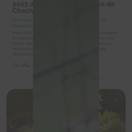
2023 au profit des Chachous de
Chacha
18 octobre 2023
|
Achats solidaires
,
Actualités de
l'association
,
Actualités des chachous
Pour NOËL faites-vous plaisir et réalisez un achat solidaire
en choisissant les chocolats et autres gourmandises Alex
Olivier ! Pour vos chocolats de Noël 2023 les Chachous
vous font profiter d'un bon plan ! En effet, grâce aux
Chachous vous bénéficiez de 20% de...
Lire Plus