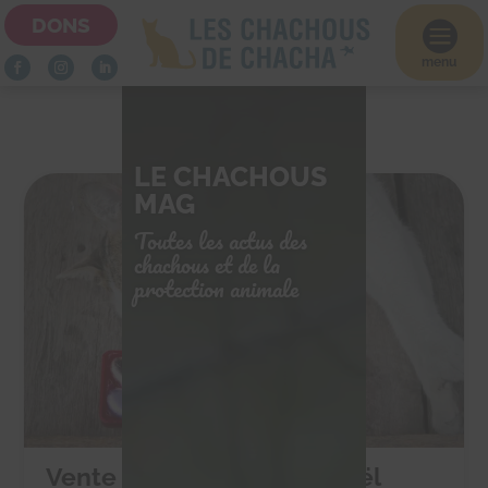
DONS

menu
LE CHACHOUS
MAG
Toutes les actus des
chachous et de la
protection animale
Vente de chocolats de Noël