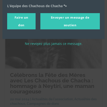
L’équipe des Chachous de Chacha 🐾
Faire un
Envoyer un message de
don
soutien
Ne revoyez plus jamais ce message.
Célébrons la Fête des Mères
avec Les Chachous de Chacha :
hommage à Neytiri, une maman
courageuse
20 mai 2024
|
Actualités de l'association
,
Actualités des
chachous
,
Campagnes de dons