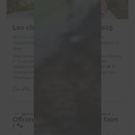
Les chocolats de Pâques 2025
16 mars 2025
|
Achats solidaires
,
Actualités de
l'association
,
Actualités des chachous
,
Campagnes de
dons
Vous les avez adorés à Noël, ils sont de retour pour Pâques
!! Tout comme les cloches, les délicieux chocolats
solidaires Alex Olivier sont de retour pour Pâques ! 🔔 😉
Comme à Noël, faites-vous plaisir tout en soutenant les
Chachous ! Commandez sur la boutique en...
Lire Plus
🌟 500 kg pour 10 petites vies :
Offrons-leur un avenir sans faim
! 🐾