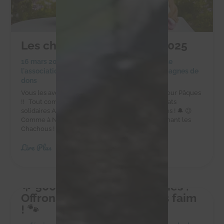
Les chocolats de Pâques 2025
16 mars 2025
|
Achats solidaires
,
Actualités de
l'association
,
Actualités des chachous
,
Campagnes de
dons
Vous les avez adorés à Noël, ils sont de retour pour Pâques
!! Tout comme les cloches, les délicieux chocolats
solidaires Alex Olivier sont de retour pour Pâques ! 🔔 😉
Comme à Noël, faites-vous plaisir tout en soutenant les
Chachous ! Commandez sur la boutique en...
Lire Plus
🌟 500 kg pour 10 petites vies :
Offrons-leur un avenir sans faim
! 🐾