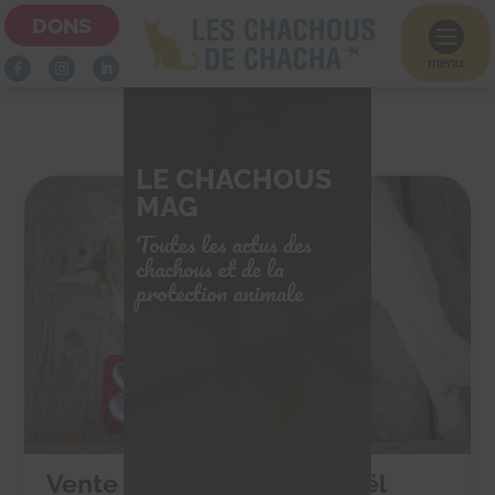
DONS

menu
LE CHACHOUS
MAG
Toutes les actus des
chachous et de la
protection animale
Vente de chocolats de Noël