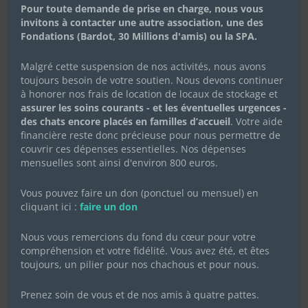
Pour toute demande de prise en charge, nous vous
Célébrons la Fête des Mères
invitons à contacter une autre association, une des
avec Les Chachous de Chacha :
Fondations (Bardot, 30 Millions d'amis) ou la SPA.
l’histoire de Koki et ses chatons
Malgré cette suspension de nos activités, nous avons
20 mai 2024
|
Actualités de l'association
,
Actualités des
toujours besoin de votre soutien. Nous devons continuer
chachous
,
Campagnes de dons
à honorer nos frais de location de locaux de stockage et
En cette Fête des Mères, l’association Les Chachous de
assurer les soins courants - et les éventuelles urgences -
Chacha souhaite mettre à l’honneur Koki, une jeune chatte
des chats encore placés en familles d’accueil
. Votre aide
au parcours bouleversant, mais aussi plein d’espoir et de
financière reste donc précieuse pour nous permettre de
résilience. Fin avril 2024, Koki a été recueillie par notre
association après avoir été lâchement...
couvrir ces dépenses essentielles. Nos dépenses
mensuelles sont ainsi d'environ 800 euros.
Lire Plus
Vous pouvez faire un don (ponctuel ou mensuel) en
cliquant ici :
faire un don
Nous vous remercions du fond du cœur pour votre
compréhension et votre fidélité. Vous avez été, et êtes
toujours, un pilier pour nos chachous et pour nous.
Prenez soin de vous et de nos amis à quatre pattes.