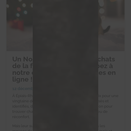
Un Noël solidaire pour les chats
de la ferme d’Éric : participez à
notre collecte de croquettes en
ligne !
12 décembre 2024
|
Collectes alimentaires
À Épiais-Rhus, la ferme d’Éric est un havre de paix pour une
vingtaine de chats errants. Ces félins, tous stérilisés et
identifiés, dépendent d’Éric et de notre association pour
trouver chaque jour une gamelle pleine et un peu de
réconfort.
Mais leur survie est un défi quotidien. Eric n’a pas les