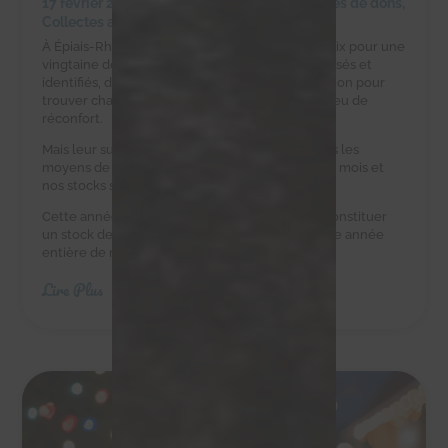
17 février 2025
|
Achats solidaires
,
Campagnes de dons
,
Collectes alimentaires
À Épiais-Rhus, la ferme d’Éric est un havre de paix pour une
vingtaine de chats errants. Ces félins, tous stérilisés et
identifiés, dépendent d’Éric et de notre association pour
trouver chaque jour une gamelle pleine et un peu de
réconfort.
Mais leur survie est un défi quotidien. Eric n’a pas les
moyens de leur acheter des croquettes tous les mois et
nos stocks sont au plus bas.
Cette année, nous avons besoin de vous pour constituer
un stock de croquettes suffisant pour couvrir une année
entière de nourriture.
Lire Plus