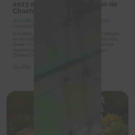
2023 au profit des Chachous de
Chacha
18 octobre 2023
|
Achats solidaires
,
Actualités de
l'association
,
Actualités des chachous
Pour NOËL faites-vous plaisir et réalisez un achat solidaire
en choisissant les chocolats et autres gourmandises Alex
Olivier ! Pour vos chocolats de Noël 2023 les Chachous
vous font profiter d'un bon plan ! En effet, grâce aux
Chachous vous bénéficiez de 20% de...
Lire Plus