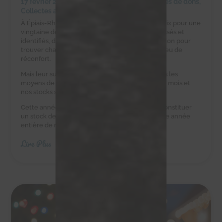
17 février 2025
|
Achats solidaires
,
Campagnes de dons
,
Collectes alimentaires
À Épiais-Rhus, la ferme d’Éric est un havre de paix pour une
vingtaine de chats errants. Ces félins, tous stérilisés et
identifiés, dépendent d’Éric et de notre association pour
trouver chaque jour une gamelle pleine et un peu de
réconfort.
Mais leur survie est un défi quotidien. Eric n’a pas les
moyens de leur acheter des croquettes tous les mois et
nos stocks sont au plus bas.
Cette année, nous avons besoin de vous pour constituer
un stock de croquettes suffisant pour couvrir une année
entière de nourriture.
Lire Plus