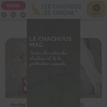
DONS

menu
LE CHACHOUS
MAG
Toutes les actus des
chachous et de la
protection animale
Vente de chocolats de Noël