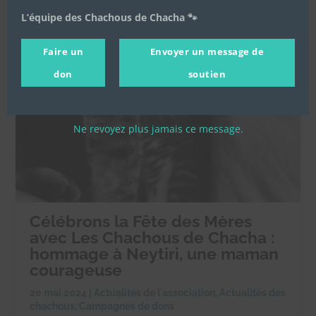
L’équipe des Chachous de Chacha 🐾
Faire un
Envoyer un message de
don
soutien
Ne revoyez plus jamais ce message.
Célébrons la Fête des Mères
avec Les Chachous de Chacha :
hommage à Neytiri, une maman
courageuse
20 mai 2024
|
Actualités de l'association
,
Actualités des
chachous
,
Campagnes de dons