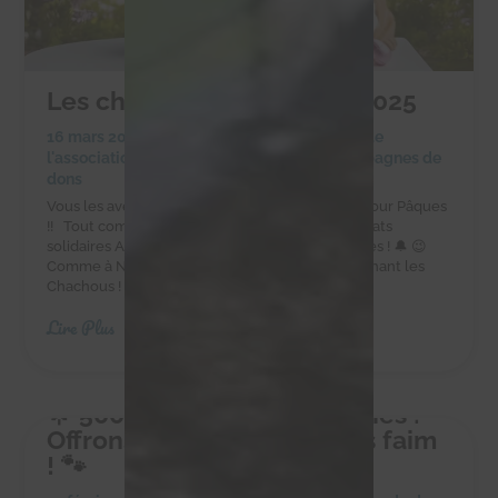
Les chocolats de Pâques 2025
16 mars 2025
|
Achats solidaires
,
Actualités de
l'association
,
Actualités des chachous
,
Campagnes de
dons
Vous les avez adorés à Noël, ils sont de retour pour Pâques
!! Tout comme les cloches, les délicieux chocolats
solidaires Alex Olivier sont de retour pour Pâques ! 🔔 😉
Comme à Noël, faites-vous plaisir tout en soutenant les
Chachous ! Commandez sur la boutique en...
Lire Plus
🌟 500 kg pour 10 petites vies :
Offrons-leur un avenir sans faim
! 🐾