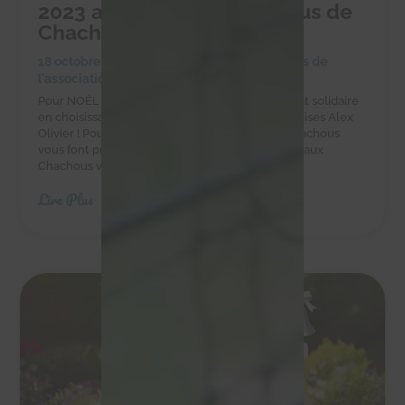
2023 au profit des Chachous de
Chacha
18 octobre 2023
|
Achats solidaires
,
Actualités de
l'association
,
Actualités des chachous
Pour NOËL faites-vous plaisir et réalisez un achat solidaire
en choisissant les chocolats et autres gourmandises Alex
Olivier ! Pour vos chocolats de Noël 2023 les Chachous
vous font profiter d'un bon plan ! En effet, grâce aux
Chachous vous bénéficiez de 20% de...
Lire Plus