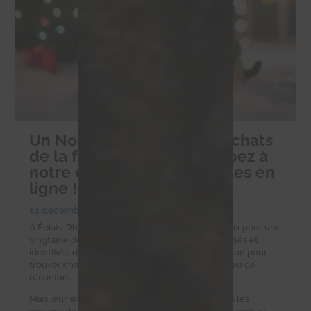
Un Noël solidaire pour les chats
de la ferme d’Éric : participez à
notre collecte de croquettes en
ligne !
12 décembre 2024
|
Collectes alimentaires
À Épiais-Rhus, la ferme d’Éric est un havre de paix pour une
vingtaine de chats errants. Ces félins, tous stérilisés et
identifiés, dépendent d’Éric et de notre association pour
trouver chaque jour une gamelle pleine et un peu de
réconfort.
Mais leur survie est un défi quotidien. Eric n’a pas les