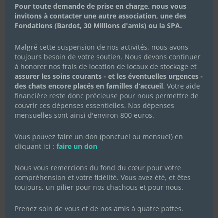
Pour toute demande de prise en charge, nous vous
Célébrons la Fête des Mères
invitons à contacter une autre association, une des
avec Les Chachous de Chacha :
Fondations (Bardot, 30 Millions d'amis) ou la SPA.
l’histoire de Koki et ses chatons
Malgré cette suspension de nos activités, nous avons
20 mai 2024
|
Actualités de l'association
,
Actualités des
toujours besoin de votre soutien. Nous devons continuer
chachous
,
Campagnes de dons
à honorer nos frais de location de locaux de stockage et
En cette Fête des Mères, l’association Les Chachous de
assurer les soins courants - et les éventuelles urgences -
Chacha souhaite mettre à l’honneur Koki, une jeune chatte
des chats encore placés en familles d’accueil
. Votre aide
au parcours bouleversant, mais aussi plein d’espoir et de
financière reste donc précieuse pour nous permettre de
résilience. Fin avril 2024, Koki a été recueillie par notre
association après avoir été lâchement...
couvrir ces dépenses essentielles. Nos dépenses
mensuelles sont ainsi d'environ 800 euros.
Lire Plus
Vous pouvez faire un don (ponctuel ou mensuel) en
cliquant ici :
faire un don
Nous vous remercions du fond du cœur pour votre
compréhension et votre fidélité. Vous avez été, et êtes
toujours, un pilier pour nos chachous et pour nous.
Prenez soin de vous et de nos amis à quatre pattes.