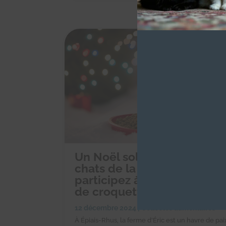
Un Noël solidaire pour les
chats de la ferme d’Éric :
participez à notre collecte
de croquettes en ligne !
12 décembre 2024
|
Collectes alimentaires
À Épiais-Rhus, la ferme d’Éric est un havre de pai