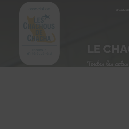
association
accuei
LE CH
reconnue
d'intérêt général
Toutes les actus