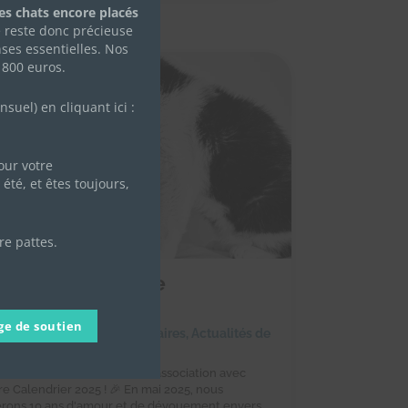
des chats encore placés
e reste donc précieuse
ses essentielles. Nos
 800 euros.
uel) en cliquant ici :
ur votre
été, et êtes toujours,
re pattes.
ommandez notre
lendrier 2025 !
ge de soutien
octobre 2024
|
Achats solidaires
,
Actualités de
ssociation
Célébrez les 10 ans de notre association avec
re Calendrier 2025 ! 🎉 En mai 2025, nous
erons 10 ans d'amour et de dévouement envers