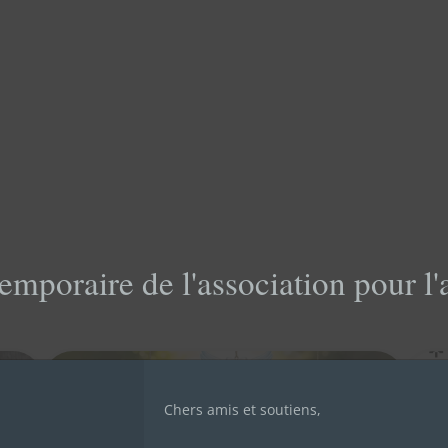
emporaire de l'association pour l
🌟
vi
sa
Chers amis et soutiens,
17 
de 