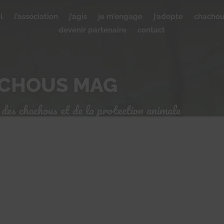
l
l’association
j’agis
je m’engage
j’adopte
chacho
devenir partenaire
contact
ACHOUS MAG
 des chachous et de la protection animale