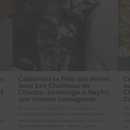
es
Célébrons la Fête des Mères
C
avec Les Chachous de
a
et
Chacha : hommage à Neytiri,
Ch
une maman courageuse
C
20 mai 2024
|
Actualités de l'association
,
20 
s
Actualités des chachous
,
Campagnes de dons
Act
ous
Voici l'histoire de Neytiri, racontée par Céline sa
Voi
famille d'accueil dévouée : "Neytiri, la douce
par