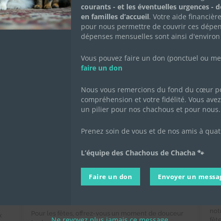
courants - et les éventuelles urgences - 
en familles d’accueil
. Votre aide financièr
pour nous permettre de couvrir ces dépen
dépenses mensuelles sont ainsi d'environ
Vous pouvez faire un don (ponctuel ou mens
faire un don
Nous vous remercions du fond du cœur po
compréhension et votre fidélité. Vous avez 
un pilier pour nos chachous et pour nous.
Prenez soin de vous et de nos amis à quat
Vente de chocolats de Noël
C
L’équipe des Chachous de Chacha 🐾
2024 au profit des Chachous
ca
de Chacha
Faire un don
Envoyer un messa
12 
l'a
13 octobre 2024
|
Achats solidaires
,
Actualités de
l'association
,
Actualités des chachous
🎉 
not
Pour les fêtes, offrez-vous un moment de douceur
x
Ne revoyez plus jamais ce message.
fêt