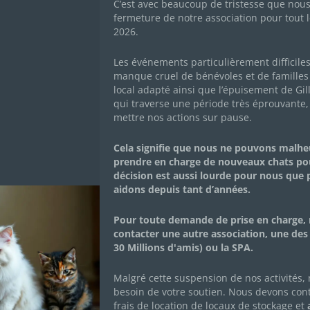
C’est avec beaucoup de tristesse que nou
À É
fermeture de notre association pour tout l
pou
2026.
sté
ass
Les événements particulièrement difficile
ple
manque cruel de bénévoles et de familles 
Les chocolats de Pâques
Mai
local adapté ainsi que l’épuisement de Gil
2025
moy
qui traverse une période très éprouvante,
l
moi
mettre nos actions sur pause.
us
16 mars 2025
|
Achats solidaires
,
Actualités de
Cet
l'association
,
Actualités des chachous
,
con
Cela signifie que nous ne pouvons malh
Campagnes de dons
cou
prendre en charge de nouveaux chats po
 de
Vous les avez adorés à Noël, ils sont de retour pour
décision est aussi lourde pour nous que
Pâques !! Tout comme les cloches, les délicieux
Lir
aidons depuis tant d’années.
chocolats solidaires Alex Olivier sont de retour pour
Pâques ! 🔔 😉 Comme à Noël, faites-vous plaisir tout
en soutenant les Chachous ! Commandez sur la
e
Pour toute demande de prise en charge, 
boutique en...
bon
contacter une autre association, une des
ez
30 Millions d'amis) ou la SPA.
Lire Plus
Malgré cette suspension de nos activités,
besoin de votre soutien. Nous devons con
frais de location de locaux de stockage et
a