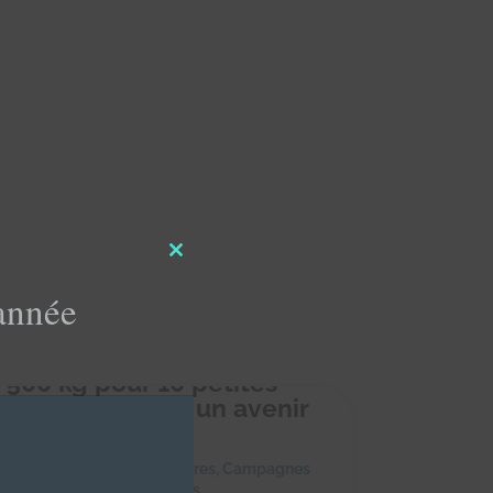
Close
this
'année
module
 500 kg pour 10 petites
es : Offrons-leur un avenir
ns faim ! 🐾
février 2025
|
Achats solidaires
,
Campagnes
dons
,
Collectes alimentaires