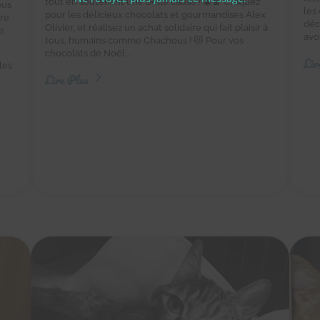
tout en soutenant une belle cause ! 🎄🍫 Craquez
ous
les
pour les délicieux chocolats et gourmandises Alex
tre
déc
Olivier, et réalisez un achat solidaire qui fait plaisir à
e
avo
tous, humains comme Chachous ! 😻 Pour vos
chocolats de Noël...
Lir
les
Lire Plus