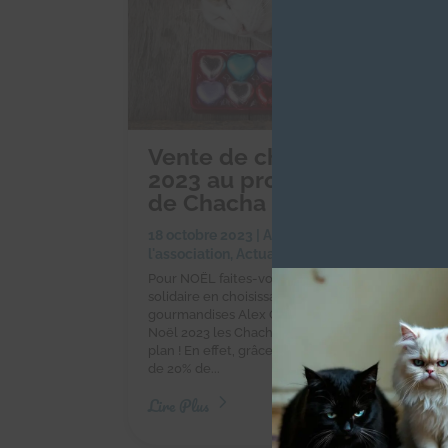
Vente de chocolats de Noë
2023 au profit des Chacho
de Chacha
18 octobre 2023
|
Achats solidaires
,
Actualités
l'association
,
Actualités des chachous
Pour NOËL faites-vous plaisir et réalisez un achat
solidaire en choisissant les chocolats et autres
gourmandises Alex Olivier ! Pour vos chocolats d
Noël 2023 les Chachous vous font profiter d'un 
plan ! En effet, grâce aux Chachous vous bénéfici
de 20% de...
Lire Plus