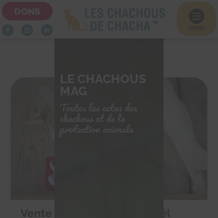
DONS

menu
LE CHACHOUS
MAG
Toutes les actus des
chachous et de la
protection animale
Vente de chocolats de Noël