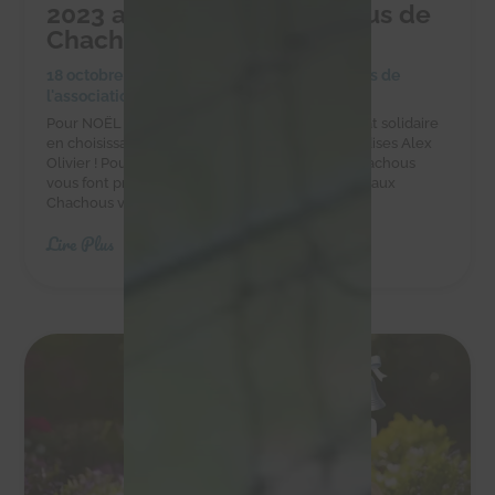
2023 au profit des Chachous de
Chacha
18 octobre 2023
|
Achats solidaires
,
Actualités de
l'association
,
Actualités des chachous
Pour NOËL faites-vous plaisir et réalisez un achat solidaire
en choisissant les chocolats et autres gourmandises Alex
Olivier ! Pour vos chocolats de Noël 2023 les Chachous
vous font profiter d'un bon plan ! En effet, grâce aux
Chachous vous bénéficiez de 20% de...
Lire Plus