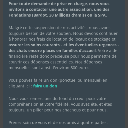
Pour toute demande de prise en charge, nous vous
Célébrons la Fête des Mères
invitons à contacter une autre association, une des
avec Les Chachous de Chacha :
Fondations (Bardot, 30 Millions d'amis) ou la SPA.
l’histoire de Koki et ses chatons
Malgré cette suspension de nos activités, nous avons
20 mai 2024
|
Actualités de l'association
,
Actualités des
toujours besoin de votre soutien. Nous devons continuer
chachous
,
Campagnes de dons
à honorer nos frais de location de locaux de stockage et
En cette Fête des Mères, l’association Les Chachous de
assurer les soins courants - et les éventuelles urgences -
Chacha souhaite mettre à l’honneur Koki, une jeune chatte
des chats encore placés en familles d’accueil
. Votre aide
au parcours bouleversant, mais aussi plein d’espoir et de
financière reste donc précieuse pour nous permettre de
résilience. Fin avril 2024, Koki a été recueillie par notre
association après avoir été lâchement...
couvrir ces dépenses essentielles. Nos dépenses
mensuelles sont ainsi d'environ 800 euros.
Lire Plus
Vous pouvez faire un don (ponctuel ou mensuel) en
cliquant ici :
faire un don
Nous vous remercions du fond du cœur pour votre
compréhension et votre fidélité. Vous avez été, et êtes
toujours, un pilier pour nos chachous et pour nous.
Prenez soin de vous et de nos amis à quatre pattes.