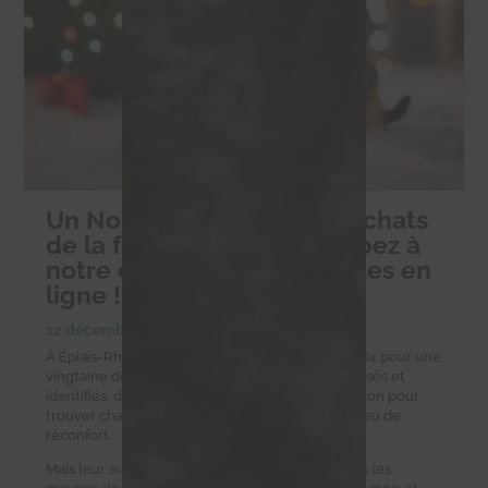
Un Noël solidaire pour les chats
de la ferme d’Éric : participez à
notre collecte de croquettes en
ligne !
12 décembre 2024
|
Collectes alimentaires
À Épiais-Rhus, la ferme d’Éric est un havre de paix pour une
vingtaine de chats errants. Ces félins, tous stérilisés et
identifiés, dépendent d’Éric et de notre association pour
trouver chaque jour une gamelle pleine et un peu de
réconfort.
Mais leur survie est un défi quotidien. Eric n’a pas les