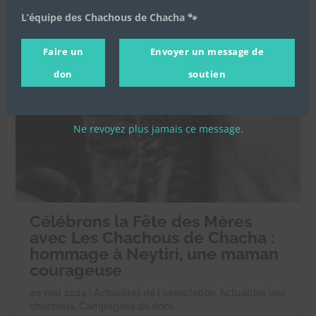
L’équipe des Chachous de Chacha 🐾
Faire un
Envoyer un message de
don
soutien
Ne revoyez plus jamais ce message.
Célébrons la Fête des Mères
avec Les Chachous de Chacha :
hommage à Neytiri, une maman
courageuse
20 mai 2024
|
Actualités de l'association
,
Actualités des
chachous
,
Campagnes de dons