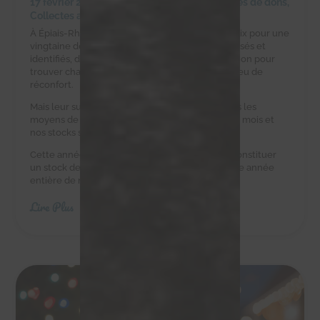
17 février 2025
|
Achats solidaires
,
Campagnes de dons
,
Collectes alimentaires
À Épiais-Rhus, la ferme d’Éric est un havre de paix pour une
vingtaine de chats errants. Ces félins, tous stérilisés et
identifiés, dépendent d’Éric et de notre association pour
trouver chaque jour une gamelle pleine et un peu de
réconfort.
Mais leur survie est un défi quotidien. Eric n’a pas les
moyens de leur acheter des croquettes tous les mois et
nos stocks sont au plus bas.
Cette année, nous avons besoin de vous pour constituer
un stock de croquettes suffisant pour couvrir une année
entière de nourriture.
Lire Plus