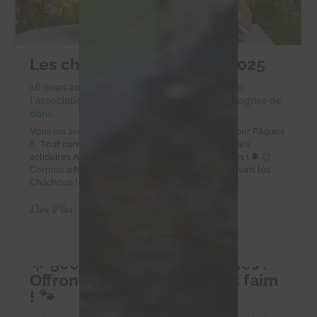
Les chocolats de Pâques 2025
16 mars 2025
|
Achats solidaires
,
Actualités de
l'association
,
Actualités des chachous
,
Campagnes de
dons
Vous les avez adorés à Noël, ils sont de retour pour Pâques
!! Tout comme les cloches, les délicieux chocolats
solidaires Alex Olivier sont de retour pour Pâques ! 🔔 😉
Comme à Noël, faites-vous plaisir tout en soutenant les
Chachous ! Commandez sur la boutique en...
Lire Plus
🌟 500 kg pour 10 petites vies :
Offrons-leur un avenir sans faim
! 🐾