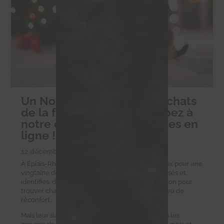
Un Noël solidaire pour les chats
de la ferme d’Éric : participez à
notre collecte de croquettes en
ligne !
12 décembre 2024
|
Collectes alimentaires
À Épiais-Rhus, la ferme d’Éric est un havre de paix pour une
vingtaine de chats errants. Ces félins, tous stérilisés et
identifiés, dépendent d’Éric et de notre association pour
trouver chaque jour une gamelle pleine et un peu de
réconfort.
Mais leur survie est un défi quotidien. Eric n’a pas les