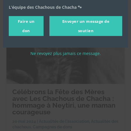
L’équipe des Chachous de Chacha 🐾
Faire un
Envoyer un message de
don
soutien
Ne revoyez plus jamais ce message.
Célébrons la Fête des Mères
avec Les Chachous de Chacha :
hommage à Neytiri, une maman
courageuse
20 mai 2024
|
Actualités de l'association
,
Actualités des
chachous
,
Campagnes de dons