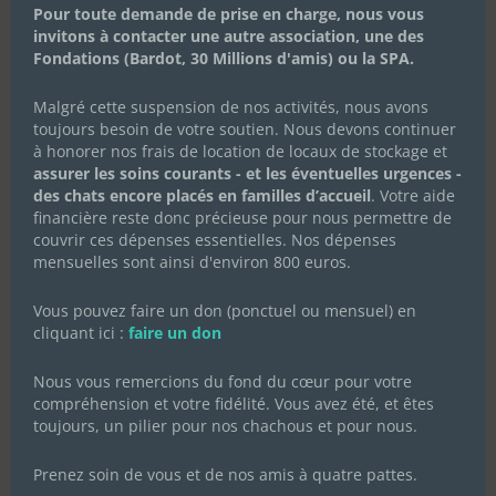
Pour toute demande de prise en charge, nous vous
Célébrons la Fête des Mères
invitons à contacter une autre association, une des
avec Les Chachous de Chacha :
Fondations (Bardot, 30 Millions d'amis) ou la SPA.
l’histoire de Koki et ses chatons
Malgré cette suspension de nos activités, nous avons
20 mai 2024
|
Actualités de l'association
,
Actualités des
toujours besoin de votre soutien. Nous devons continuer
chachous
,
Campagnes de dons
à honorer nos frais de location de locaux de stockage et
En cette Fête des Mères, l’association Les Chachous de
assurer les soins courants - et les éventuelles urgences -
Chacha souhaite mettre à l’honneur Koki, une jeune chatte
des chats encore placés en familles d’accueil
. Votre aide
au parcours bouleversant, mais aussi plein d’espoir et de
financière reste donc précieuse pour nous permettre de
résilience. Fin avril 2024, Koki a été recueillie par notre
association après avoir été lâchement...
couvrir ces dépenses essentielles. Nos dépenses
mensuelles sont ainsi d'environ 800 euros.
Lire Plus
Vous pouvez faire un don (ponctuel ou mensuel) en
cliquant ici :
faire un don
Nous vous remercions du fond du cœur pour votre
compréhension et votre fidélité. Vous avez été, et êtes
toujours, un pilier pour nos chachous et pour nous.
Prenez soin de vous et de nos amis à quatre pattes.