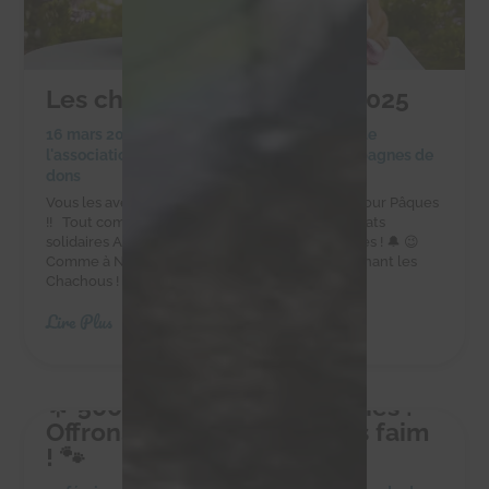
Les chocolats de Pâques 2025
16 mars 2025
|
Achats solidaires
,
Actualités de
l'association
,
Actualités des chachous
,
Campagnes de
dons
Vous les avez adorés à Noël, ils sont de retour pour Pâques
!! Tout comme les cloches, les délicieux chocolats
solidaires Alex Olivier sont de retour pour Pâques ! 🔔 😉
Comme à Noël, faites-vous plaisir tout en soutenant les
Chachous ! Commandez sur la boutique en...
Lire Plus
🌟 500 kg pour 10 petites vies :
Offrons-leur un avenir sans faim
! 🐾