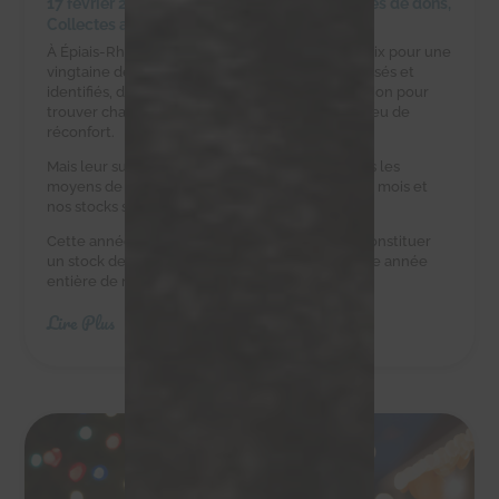
17 février 2025
|
Achats solidaires
,
Campagnes de dons
,
Collectes alimentaires
À Épiais-Rhus, la ferme d’Éric est un havre de paix pour une
vingtaine de chats errants. Ces félins, tous stérilisés et
identifiés, dépendent d’Éric et de notre association pour
trouver chaque jour une gamelle pleine et un peu de
réconfort.
Mais leur survie est un défi quotidien. Eric n’a pas les
moyens de leur acheter des croquettes tous les mois et
nos stocks sont au plus bas.
Cette année, nous avons besoin de vous pour constituer
un stock de croquettes suffisant pour couvrir une année
entière de nourriture.
Lire Plus