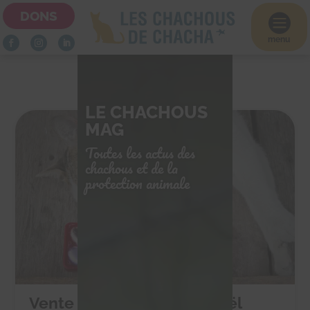
DONS

menu
LE CHACHOUS
MAG
Toutes les actus des
chachous et de la
protection animale
Vente de chocolats de Noël