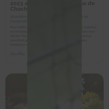
2023 au profit des Chachous de
Chacha
18 octobre 2023
|
Achats solidaires
,
Actualités de
l'association
,
Actualités des chachous
Pour NOËL faites-vous plaisir et réalisez un achat solidaire
en choisissant les chocolats et autres gourmandises Alex
Olivier ! Pour vos chocolats de Noël 2023 les Chachous
vous font profiter d'un bon plan ! En effet, grâce aux
Chachous vous bénéficiez de 20% de...
Lire Plus