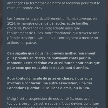
annonçons la fermeture de notre association pour tout le
Prénom
*
reste de l’année 2026.
Les événements particulièrement difficiles survenus en
2024, le manque cruel de bénévoles et de familles
Nom de famille
*
d’accueil, l'absence de local adapté ainsi que
l’épuisement de Gilles, notre fondateur, qui traverse une
période très éprouvante, nous contraignent à mettre nos
actions sur pause.
Adresse email
*
Cela signifie que nous ne pouvons malheureusement
Je souhaite m'inscrire à la newsletter des
plus prendre en charge de nouveaux chats pour le
Chachous.
moment. Cette décision est aussi lourde pour nous que
pour ceux que nous aidons depuis tant d’années.
En cochant cette case, j'accepte de recevoir par email les
actualités de l'association et j'accepte la Politique de
confidentialité de l'association.
Pour toute demande de prise en charge, nous vous
invitons à contacter une autre association, une des
Fondations (Bardot, 30 Millions d'amis) ou la SPA.
Malgré cette suspension de nos activités, nous avons
toujours besoin de votre soutien. Nous devons continuer