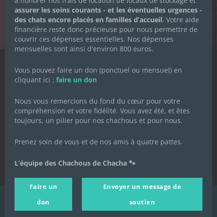
à honorer nos frais de location de locaux de stockage et
S’ABONNER
assurer les soins courants - et les éventuelles urgences -
des chats encore placés en familles d’accueil
. Votre aide
financière reste donc précieuse pour nous permettre de
couvrir ces dépenses essentielles. Nos dépenses
mensuelles sont ainsi d'environ 800 euros.
Vous pouvez faire un don (ponctuel ou mensuel) en
Qui sommes-nous ?
cliquant ici :
faire un don
La Petite Boutique des Chachous
J'agis
Nous vous remercions du fond du cœur pour votre
compréhension et votre fidélité. Vous avez été, et êtes
toujours, un pilier pour nos chachous et pour nous.
Prenez soin de vous et de nos amis à quatre pattes.
L’équipe des Chachous de Chacha 🐾
Contact
Mentions légales
Faire un
Envoyer un message de
Politique de confidentialité
Nous utilisons des cookies pour
don
soutien
vous garantir la meilleure
© 2021-2022 Les Chachous de Chacha - Tous droits réservés
expérience sur notre site Web. Si
Politique de
J'accepte
vous continuez à utiliser ce site,
confidentialité