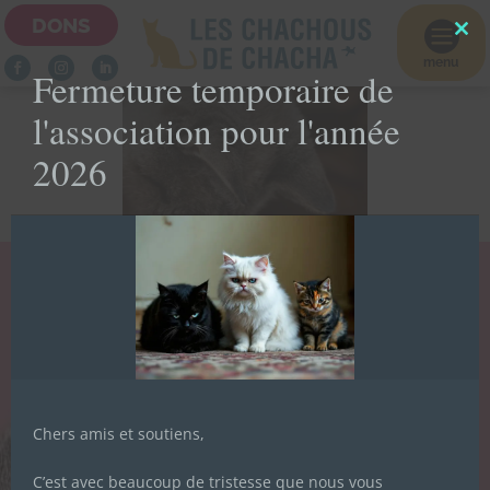
DONS

Clo
this
menu
Fermeture temporaire de
mod
l'association pour l'année
2026
LA NEWSLETTER
ADHÉRER À
DES CHACHOUS
L'ASSOCIATION
Inscrivez-vous pour recevoir toute
Formulaire d'adhésion
l'actualité de l'association.
Chers amis et soutiens,
C’est avec beaucoup de tristesse que nous vous