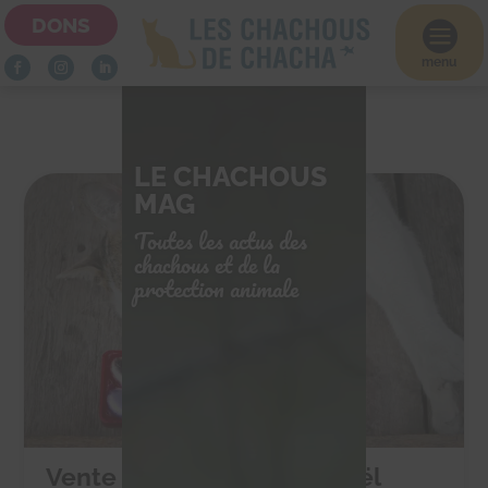
DONS

menu
LE CHACHOUS
MAG
Toutes les actus des
chachous et de la
protection animale
Vente de chocolats de Noël