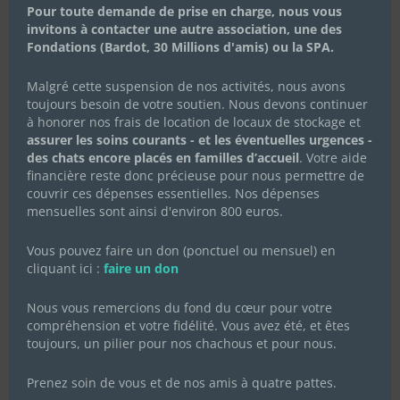
Pour toute demande de prise en charge, nous vous
Célébrons la Fête des Mères
invitons à contacter une autre association, une des
avec Les Chachous de Chacha :
Fondations (Bardot, 30 Millions d'amis) ou la SPA.
l’histoire de Koki et ses chatons
Malgré cette suspension de nos activités, nous avons
20 mai 2024
|
Actualités de l'association
,
Actualités des
toujours besoin de votre soutien. Nous devons continuer
chachous
,
Campagnes de dons
à honorer nos frais de location de locaux de stockage et
En cette Fête des Mères, l’association Les Chachous de
assurer les soins courants - et les éventuelles urgences -
Chacha souhaite mettre à l’honneur Koki, une jeune chatte
des chats encore placés en familles d’accueil
. Votre aide
au parcours bouleversant, mais aussi plein d’espoir et de
financière reste donc précieuse pour nous permettre de
résilience. Fin avril 2024, Koki a été recueillie par notre
association après avoir été lâchement...
couvrir ces dépenses essentielles. Nos dépenses
mensuelles sont ainsi d'environ 800 euros.
Lire Plus
Vous pouvez faire un don (ponctuel ou mensuel) en
cliquant ici :
faire un don
Nous vous remercions du fond du cœur pour votre
compréhension et votre fidélité. Vous avez été, et êtes
toujours, un pilier pour nos chachous et pour nous.
Prenez soin de vous et de nos amis à quatre pattes.