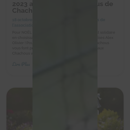
2023 au profit des Chachous de
Chacha
18 octobre 2023
|
Achats solidaires
,
Actualités de
l'association
,
Actualités des chachous
Pour NOËL faites-vous plaisir et réalisez un achat solidaire
en choisissant les chocolats et autres gourmandises Alex
Olivier ! Pour vos chocolats de Noël 2023 les Chachous
vous font profiter d'un bon plan ! En effet, grâce aux
Chachous vous bénéficiez de 20% de...
Lire Plus