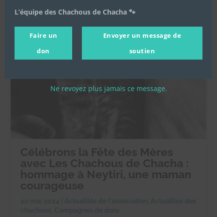
L’équipe des Chachous de Chacha 🐾
Faire un
Envoyer un message de
don
soutien
Ne revoyez plus jamais ce message.
Célébrons la Fête des Mères
avec Les Chachous de Chacha :
hommage à Neytiri, une maman
courageuse
20 mai 2024
|
Actualités de l'association
,
Actualités des
chachous
,
Campagnes de dons