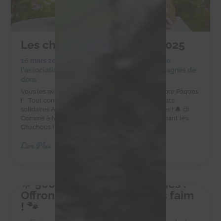
Les chocolats de Pâques 2025
16 mars 2025
|
Achats solidaires
,
Actualités de
l'association
,
Actualités des chachous
,
Campagnes de
dons
Vous les avez adorés à Noël, ils sont de retour pour Pâques
!! Tout comme les cloches, les délicieux chocolats
solidaires Alex Olivier sont de retour pour Pâques ! 🔔 😉
Comme à Noël, faites-vous plaisir tout en soutenant les
Chachous ! Commandez sur la boutique en...
Lire Plus
🌟 500 kg pour 10 petites vies :
Offrons-leur un avenir sans faim
! 🐾