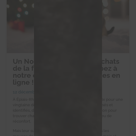
Un Noël solidaire pour les chats
de la ferme d’Éric : participez à
notre collecte de croquettes en
ligne !
12 décembre 2024
|
Collectes alimentaires
À Épiais-Rhus, la ferme d’Éric est un havre de paix pour une
vingtaine de chats errants. Ces félins, tous stérilisés et
identifiés, dépendent d’Éric et de notre association pour
trouver chaque jour une gamelle pleine et un peu de
réconfort.
Mais leur survie est un défi quotidien. Eric n’a pas les