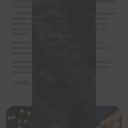
17 février 2025
|
Achats solidaires
,
Campagnes de dons
,
Collectes alimentaires
À Épiais-Rhus, la ferme d’Éric est un havre de paix pour une
vingtaine de chats errants. Ces félins, tous stérilisés et
identifiés, dépendent d’Éric et de notre association pour
trouver chaque jour une gamelle pleine et un peu de
réconfort.
Mais leur survie est un défi quotidien. Eric n’a pas les
moyens de leur acheter des croquettes tous les mois et
nos stocks sont au plus bas.
Cette année, nous avons besoin de vous pour constituer
un stock de croquettes suffisant pour couvrir une année
entière de nourriture.
Lire Plus