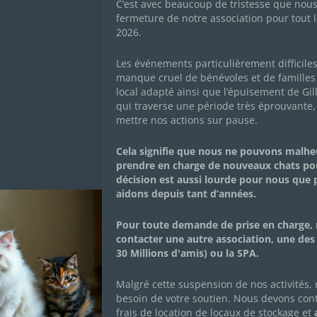
C’est avec beaucoup de tristesse que nou
À É
fermeture de notre association pour tout l
pou
2026.
sté
ass
Les événements particulièrement difficile
ple
manque cruel de bénévoles et de familles 
Les chocolats de Pâques
Mai
local adapté ainsi que l’épuisement de Gil
2025
moy
qui traverse une période très éprouvante,
l
moi
mettre nos actions sur pause.
us
16 mars 2025
|
Achats solidaires
,
Actualités de
Cet
l'association
,
Actualités des chachous
,
con
Cela signifie que nous ne pouvons malh
Campagnes de dons
cou
prendre en charge de nouveaux chats po
 de
Vous les avez adorés à Noël, ils sont de retour pour
décision est aussi lourde pour nous que
Pâques !! Tout comme les cloches, les délicieux
Lir
aidons depuis tant d’années.
chocolats solidaires Alex Olivier sont de retour pour
Pâques ! 🔔 😉 Comme à Noël, faites-vous plaisir tout
en soutenant les Chachous ! Commandez sur la
e
Pour toute demande de prise en charge, 
boutique en...
bon
contacter une autre association, une des
ez
30 Millions d'amis) ou la SPA.
Lire Plus
Malgré cette suspension de nos activités,
besoin de votre soutien. Nous devons con
frais de location de locaux de stockage et
a