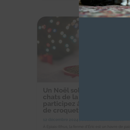
Un Noël solidaire pour les
chats de la ferme d’Éric :
participez à notre collecte
de croquettes en ligne !
12 décembre 2024
|
Collectes alimentaires
À Épiais-Rhus, la ferme d’Éric est un havre de pai