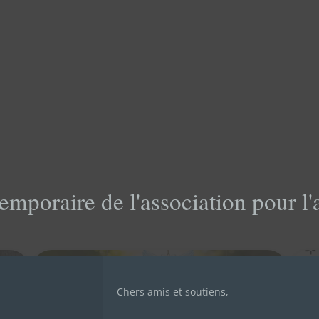
emporaire de l'association pour l
🌟
vi
sa
Chers amis et soutiens,
17 
de 