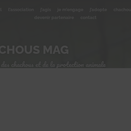
l
l’association
j’agis
je m’engage
j’adopte
chacho
devenir partenaire
contact
ACHOUS MAG
 des chachous et de la protection animale