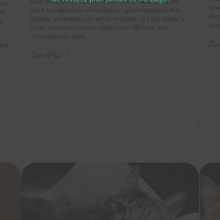
tout en soutenant une belle cause ! 🎄🍫 Craquez
ous
les
pour les délicieux chocolats et gourmandises Alex
tre
déc
Olivier, et réalisez un achat solidaire qui fait plaisir à
e
avo
tous, humains comme Chachous ! 😻 Pour vos
chocolats de Noël...
Lir
les
Lire Plus