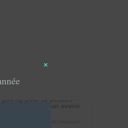
Close
this
'année
module
 500 kg pour 10 petites
es : Offrons-leur un avenir
ns faim ! 🐾
février 2025
|
Achats solidaires
,
Campagnes
dons
,
Collectes alimentaires