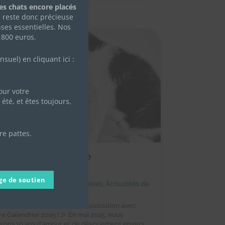
des chats encore placés
e reste donc précieuse
ses essentielles. Nos
 800 euros.
uel) en cliquant ici :
ur votre
été, et êtes toujours,
re pattes.
ommandez notre
lendrier 2025 !
ge de soutien
octobre 2024
|
Achats solidaires
,
Actualités de
ssociation
Célébrez les 10 ans de notre association avec
re Calendrier 2025 ! 🎉 En mai 2025, nous
erons 10 ans d'amour et de dévouement envers