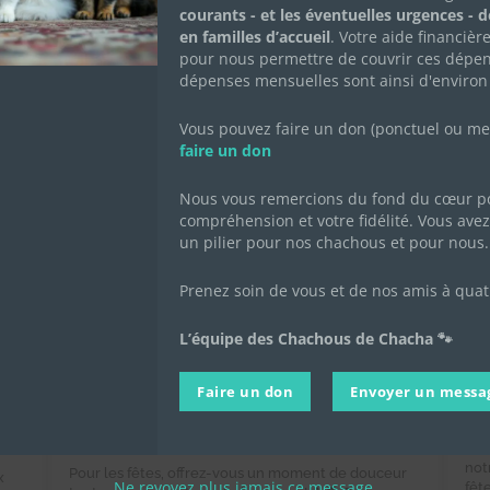
courants - et les éventuelles urgences - 
en familles d’accueil
. Votre aide financièr
pour nous permettre de couvrir ces dépen
dépenses mensuelles sont ainsi d'environ
Vous pouvez faire un don (ponctuel ou mens
faire un don
Nous vous remercions du fond du cœur po
compréhension et votre fidélité. Vous avez 
un pilier pour nos chachous et pour nous.
Prenez soin de vous et de nos amis à quat
Vente de chocolats de Noël
C
L’équipe des Chachous de Chacha 🐾
2024 au profit des Chachous
ca
de Chacha
Faire un don
Envoyer un messa
12 
l'a
13 octobre 2024
|
Achats solidaires
,
Actualités de
l'association
,
Actualités des chachous
🎉 
not
Pour les fêtes, offrez-vous un moment de douceur
x
Ne revoyez plus jamais ce message.
fêt