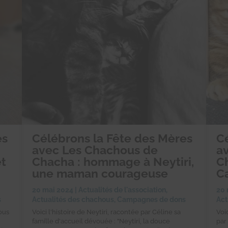
es
Célébrons la Fête des Mères
C
avec Les Chachous de
a
et
Chacha : hommage à Neytiri,
Ch
une maman courageuse
C
20 mai 2024
|
Actualités de l'association
,
20 
s
Actualités des chachous
,
Campagnes de dons
Act
ous
Voici l'histoire de Neytiri, racontée par Céline sa
Voi
famille d'accueil dévouée : "Neytiri, la douce
par