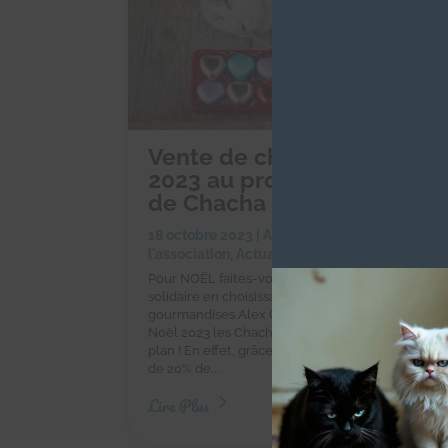
Vente de chocolats de Noë
2023 au profit des Chacho
de Chacha
18 octobre 2023
|
Achats solidaires
,
Actualités
l'association
,
Actualités des chachous
Pour NOËL faites-vous plaisir et réalisez un achat
solidaire en choisissant les chocolats et autres
gourmandises Alex Olivier ! Pour vos chocolats d
Noël 2023 les Chachous vous font profiter d'un 
plan ! En effet, grâce aux Chachous vous bénéfici
de 20% de...
Lire Plus