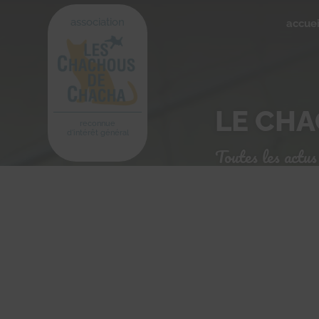
association
accuei
LE CH
reconnue
d'intérêt général
Toutes les actus