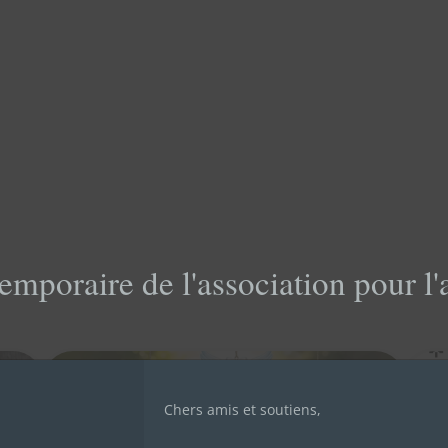
emporaire de l'association pour l
🌟
vi
sa
Chers amis et soutiens,
17 
de 