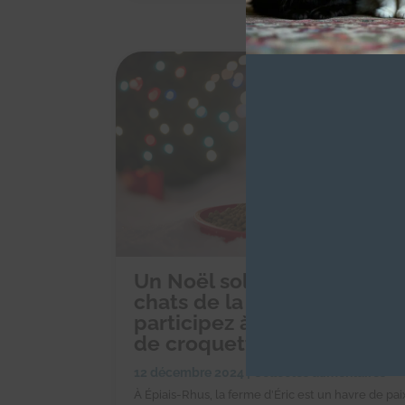
Un Noël solidaire pour les
chats de la ferme d’Éric :
participez à notre collecte
de croquettes en ligne !
12 décembre 2024
|
Collectes alimentaires
À Épiais-Rhus, la ferme d’Éric est un havre de pai