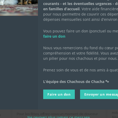
courants - et les éventuelles urgences - 
en familles d’accueil
. Votre aide financièr
pour nous permettre de couvrir ces dépen
dépenses mensuelles sont ainsi d'environ
Vous pouvez faire un don (ponctuel ou mens
faire un don
Nous vous remercions du fond du cœur po
compréhension et votre fidélité. Vous avez 
un pilier pour nos chachous et pour nous.
Prenez soin de vous et de nos amis à quat
Vente de chocolats de Noël
C
L’équipe des Chachous de Chacha 🐾
2024 au profit des Chachous
ca
de Chacha
Faire un don
Envoyer un messa
12 
l'a
13 octobre 2024
|
Achats solidaires
,
Actualités de
l'association
,
Actualités des chachous
🎉 
not
Pour les fêtes, offrez-vous un moment de douceur
x
Ne revoyez plus jamais ce message.
fêt