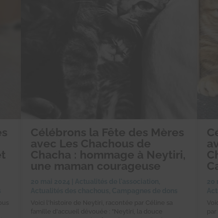
es
Célébrons la Fête des Mères
C
avec Les Chachous de
a
et
Chacha : hommage à Neytiri,
Ch
une maman courageuse
C
20 mai 2024
|
Actualités de l'association
,
20 
s
Actualités des chachous
,
Campagnes de dons
Act
ous
Voici l'histoire de Neytiri, racontée par Céline sa
Voi
famille d'accueil dévouée : "Neytiri, la douce
par