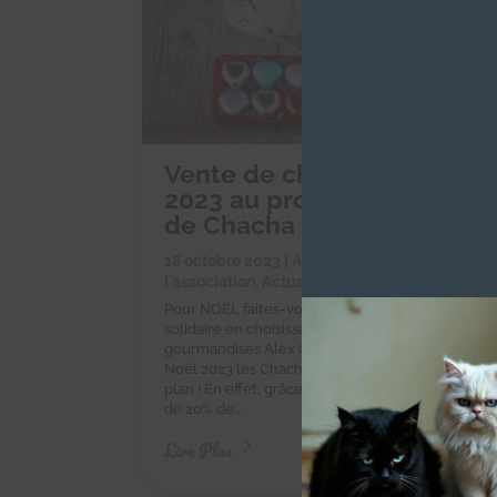
Vente de chocolats de Noë
2023 au profit des Chacho
de Chacha
18 octobre 2023
|
Achats solidaires
,
Actualités
l'association
,
Actualités des chachous
Pour NOËL faites-vous plaisir et réalisez un achat
solidaire en choisissant les chocolats et autres
gourmandises Alex Olivier ! Pour vos chocolats d
Noël 2023 les Chachous vous font profiter d'un 
plan ! En effet, grâce aux Chachous vous bénéfici
de 20% de...
Lire Plus