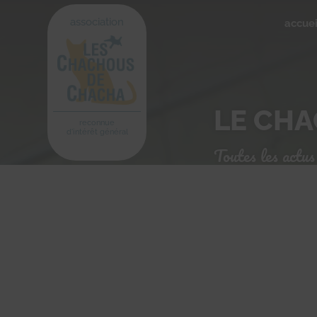
association
accuei
LE CH
reconnue
d'intérêt général
Toutes les actus