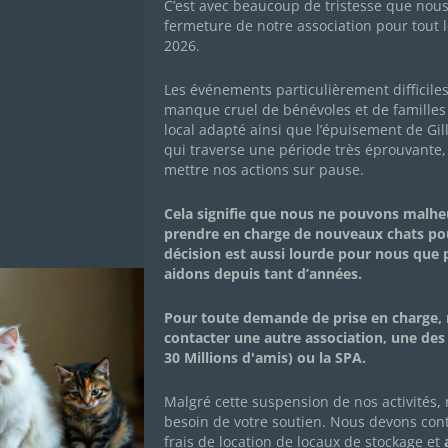
C’est avec beaucoup de tristesse que nou
À É
fermeture de notre association pour tout l
pou
2026.
sté
ass
Les événements particulièrement difficile
ple
manque cruel de bénévoles et de familles 
Les chocolats de Pâques
Mai
local adapté ainsi que l’épuisement de Gil
2025
moy
qui traverse une période très éprouvante,
l
moi
mettre nos actions sur pause.
us
16 mars 2025
|
Achats solidaires
,
Actualités de
Cet
l'association
,
Actualités des chachous
,
con
Cela signifie que nous ne pouvons malh
Campagnes de dons
cou
prendre en charge de nouveaux chats po
 de
Vous les avez adorés à Noël, ils sont de retour pour
décision est aussi lourde pour nous que
Pâques !! Tout comme les cloches, les délicieux
Lir
aidons depuis tant d’années.
chocolats solidaires Alex Olivier sont de retour pour
Pâques ! 🔔 😉 Comme à Noël, faites-vous plaisir tout
en soutenant les Chachous ! Commandez sur la
e
Pour toute demande de prise en charge, 
boutique en...
bon
contacter une autre association, une des
ez
30 Millions d'amis) ou la SPA.
Lire Plus
Malgré cette suspension de nos activités,
besoin de votre soutien. Nous devons con
frais de location de locaux de stockage et
a