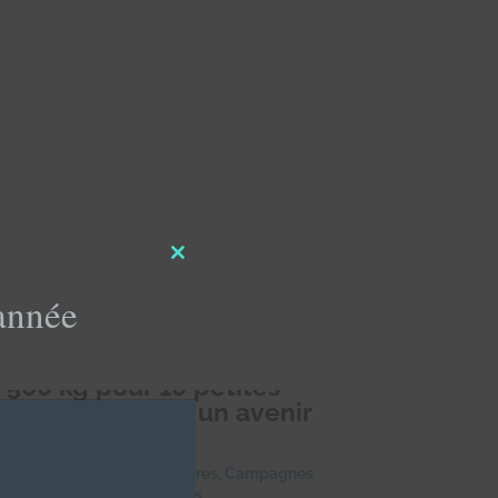
Close
this
'année
module
 500 kg pour 10 petites
es : Offrons-leur un avenir
ns faim ! 🐾
février 2025
|
Achats solidaires
,
Campagnes
dons
,
Collectes alimentaires