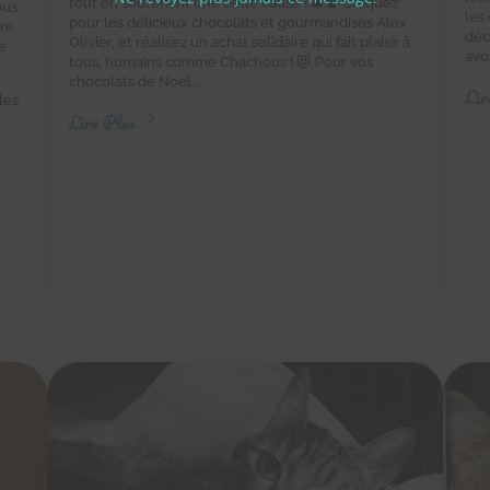
tout en soutenant une belle cause ! 🎄🍫 Craquez
ous
les
pour les délicieux chocolats et gourmandises Alex
tre
déc
Olivier, et réalisez un achat solidaire qui fait plaisir à
e
avo
tous, humains comme Chachous ! 😻 Pour vos
chocolats de Noël...
Lir
les
Lire Plus