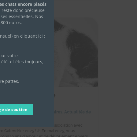
des chats encore placés
e reste donc précieuse
ses essentielles. Nos
 800 euros.
uel) en cliquant ici :
ur votre
été, et êtes toujours,
re pattes.
ommandez notre
lendrier 2025 !
ge de soutien
octobre 2024
|
Achats solidaires
,
Actualités de
ssociation
Célébrez les 10 ans de notre association avec
re Calendrier 2025 ! 🎉 En mai 2025, nous
erons 10 ans d'amour et de dévouement envers