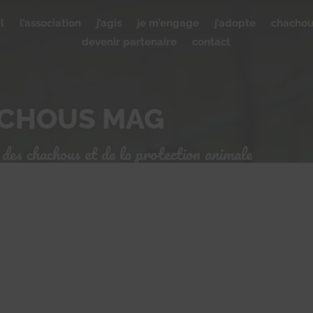
l
l’association
j’agis
je m’engage
j’adopte
chacho
devenir partenaire
contact
ACHOUS MAG
 des chachous et de la protection animale