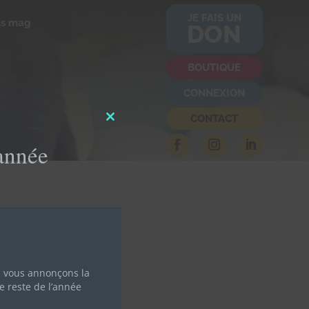
JE FAIS UN
us mag
DON
BOUTIQUE
CONNEXION
CONTACT
Close
this
'année
module
s vous annonçons la
e reste de l’année