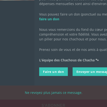
crivez-vous pour recevoir toute l'actualité de l'associat
dépenses mensuelles sont ainsi d'environ
Vous pouvez faire un don (ponctuel ou mens
faire un don
Nom de famille
*
Nous vous remercions du fond du cœur po
compréhension et votre fidélité. Vous avez 
un pilier pour nos chachous et pour nous.
Prenez soin de vous et de nos amis à quat
rire à la newsletter des Chachous.
L’équipe des Chachous de Chacha 🐾
epte de recevoir par email les actualités de l'association et j'accepte la Politiqu
Faire un don
Envoyer un messa
Ne revoyez plus jamais ce message.
S’ABONNER