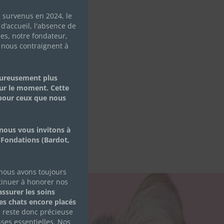
s survenus en 2024, le
d’accueil, l'absence de
les, notre fondateur,
 nous contraignent à
eureusement plus
ur le moment. Cette
 pour ceux que nous
nous vous invitons à
 Fondations (Bardot,
 nous avons toujours
tinuer à honorer nos
ssurer les soins
des chats encore placés
S
e reste donc précieuse
ses essentielles. Nos