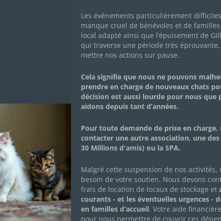
Les événements particulièrement difficile
manque cruel de bénévoles et de familles 
local adapté ainsi que l’épuisement de Gil
qui traverse une période très éprouvante,
mettre nos actions sur pause.
Cela signifie que nous ne pouvons malh
prendre en charge de nouveaux chats po
décision est aussi lourde pour nous que
ALAIN TÉRIEUR
aidons depuis tant d’années.
Pour toute demande de prise en charge, 
oles vous remercient pour votre don ! 😻
contacter une autre association, une des
s sauver plusieurs centaines de chats chaque année.
30 Millions d'amis) ou la SPA.
Malgré cette suspension de nos activités,
besoin de votre soutien. Nous devons con
frais de location de locaux de stockage et
a
courants - et les éventuelles urgences - 
LA NEWSLETTER DES CHACHOU
en familles d’accueil
. Votre aide financièr
pour nous permettre de couvrir ces dépen