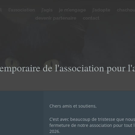
l
l’association
j’agis
je m’engage
j’adopte
chacho
devenir partenaire
contact
emporaire de l'association pour l
Chers amis et soutiens,
C’est avec beaucoup de tristesse que nou
fermeture de notre association pour tout l
POUR VOTRE DON
2026.