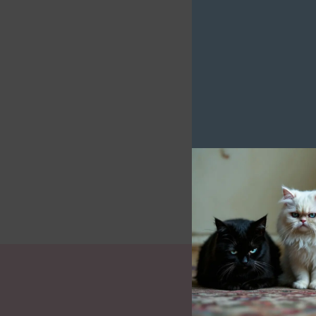
Les Chachous et les bénév
Grâce à vous, nous pouvon