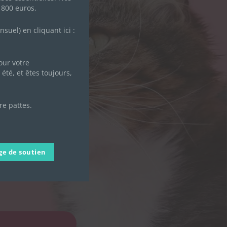
ion.
 800 euros.
uel) en cliquant ici :
ur votre
été, et êtes toujours,
re pattes.
e de confidentialité de
ge de soutien