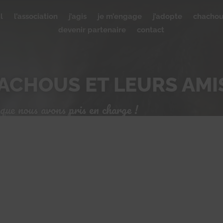
l
l’association
j’agis
je m’engage
j’adopte
chacho
devenir partenaire
contact
ACHOUS ET LEURS AMI
que nous avons pris en charge !