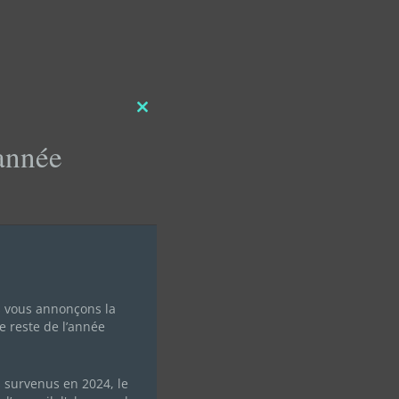
Close
this
'année
module
s vous annonçons la
e reste de l’année
s survenus en 2024, le