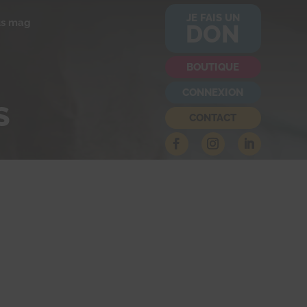
JE FAIS UN
us mag
DON
BOUTIQUE
CONNEXION
S
CONTACT