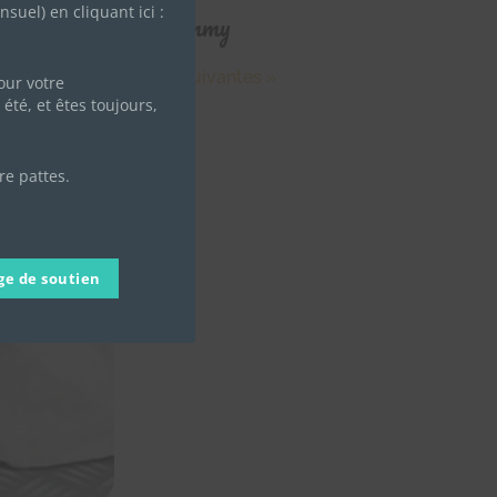
uel) en cliquant ici :
Jimmy
Entrées suivantes »
ur votre
été, et êtes toujours,
re pattes.
ge de soutien