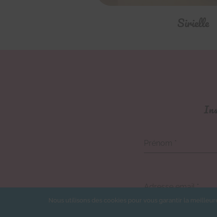
Sirielle
Ins
Prénom
*
Adresse email
*
Nous utilisons des cookies pour vous garantir la meilleur
Je souhaite m'insc