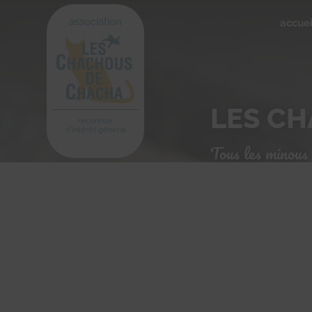
association
accuei
LES CH
reconnue
d'intérêt général
Tous les minous 