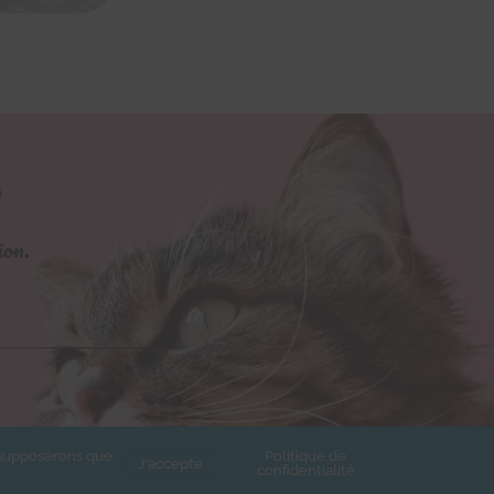
S
ion.
s supposerons que
Politique de
J'accepte
confidentialité