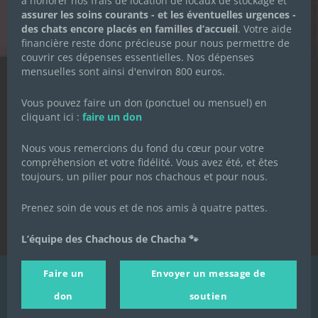
à honorer nos frais de location de locaux de stockage et
assurer les soins courants - et les éventuelles urgences -
des chats encore placés en familles d’accueil
. Votre aide
financière reste donc précieuse pour nous permettre de
couvrir ces dépenses essentielles. Nos dépenses
mensuelles sont ainsi d'environ 800 euros.
Qui sommes-nous ?
Vous pouvez faire un don (ponctuel ou mensuel) en
La Petite Boutique des Chachous
cliquant ici :
faire un don
J'agis
Nous vous remercions du fond du cœur pour votre
compréhension et votre fidélité. Vous avez été, et êtes
toujours, un pilier pour nos chachous et pour nous.
Prenez soin de vous et de nos amis à quatre pattes.
Contact
L’équipe des Chachous de Chacha 🐾
Mentions légales
Politique de confidentialité
Faire un
Envoyer un message de
Nous utilisons des cookies pour
vous garantir la meilleure
© 2021-2022 Les Chachous de Chacha - Tous droits réservés
expérience sur notre site Web. Si
Politique de
don
soutien
J'accepte
vous continuez à utiliser ce site,
confidentialité
- Réalisé par
Bertrand Cannamela
nous supposerons que vous en