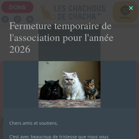
DONS

Clo
this
menu
Fermeture temporaire de
mod
l'association pour l'année
2026
LA NEWSLETTER
DES CHACHOUS
TEST
Inscrivez-vous pour recevoir toute
DONATION
l'actualité de l'association.
Chers amis et soutiens,
C’est avec beaucoup de tristesse que nous vous