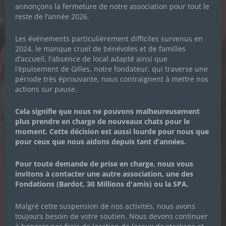
Prénom
*
annonçons la fermeture de notre association pour tout le
reste de l’année 2026.
Les événements particulièrement difficiles survenus en
Nom de famille
*
2024, le manque cruel de bénévoles et de familles
d’accueil, l'absence de local adapté ainsi que
l’épuisement de Gilles, notre fondateur, qui traverse une
période très éprouvante, nous contraignent à mettre nos
Adresse email
*
actions sur pause.
Je souhaite m'inscrire à la newsletter des
Cela signifie que nous ne pouvons malheureusement
Chachous.
plus prendre en charge de nouveaux chats pour le
moment. Cette décision est aussi lourde pour nous que
En cochant cette case, j'accepte de recevoir par email les
pour ceux que nous aidons depuis tant d’années.
actualités de l'association et j'accepte la Politique de
confidentialité de l'association.
Pour toute demande de prise en charge, nous vous
invitons à contacter une autre association, une des
Fondations (Bardot, 30 Millions d'amis) ou la SPA.
Malgré cette suspension de nos activités, nous avons
toujours besoin de votre soutien. Nous devons continuer
S’ABONNER