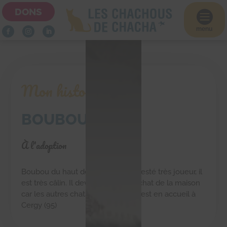
DONS

menu
Mon histoire
BOUBOU
À l'adoption
Boubou du haut de ses 8 ans est resté très joueur, il
est très câlin. Il devra être le seul chat de la maison
car les autres chats le stressent. Il est en accueil à
Cergy (95)