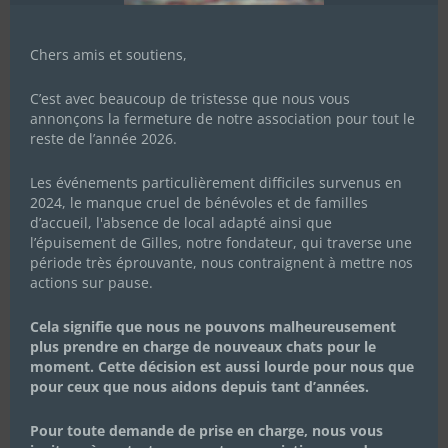
Chers amis et soutiens,
C’est avec beaucoup de tristesse que nous vous
annonçons la fermeture de notre association pour tout le
reste de l’année 2026.
Je souhaite m'inscrire à la newsletter des
Chachous.
Les événements particulièrement difficiles survenus en
En cochant cette case, j'accepte de recevoir par email les
2024, le manque cruel de bénévoles et de familles
actualités de l'association et j'accepte la Politique de
d’accueil, l'absence de local adapté ainsi que
confidentialité de l'association.
l’épuisement de Gilles, notre fondateur, qui traverse une
période très éprouvante, nous contraignent à mettre nos
ENVOYER
actions sur pause.
Cela signifie que nous ne pouvons malheureusement
plus prendre en charge de nouveaux chats pour le
moment. Cette décision est aussi lourde pour nous que
pour ceux que nous aidons depuis tant d’années.
Pour toute demande de prise en charge, nous vous