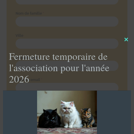
Nom de famille
*
Ville
Clo
this
Fermeture temporaire de
mod
Département
l'association pour l'année
2026
Adresse email
*
Téléphone
Votre message