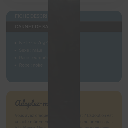
FICHE DESCRIPTIVE
CARNET DE SANTÉ
Né le : 12/09/2015
Sexe : mâle
Race : européenne
Robe : noire
Adoptez-moi !
Vous avez craqué pour ce petit chat ? L’adoption est
un acte mûrement réfléchi que nous ne prenons pas
à la légère. Nous vous invitons à lire les conditions