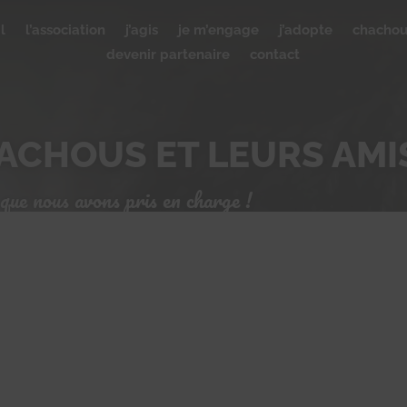
l
l’association
j’agis
je m’engage
j’adopte
chacho
devenir partenaire
contact
ACHOUS ET LEURS AMI
que nous avons pris en charge !