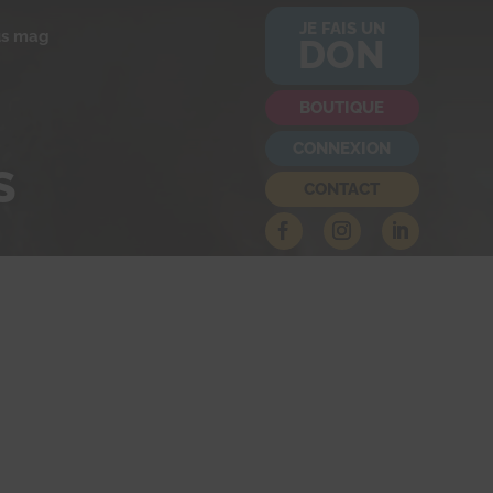
JE FAIS UN
us mag
DON
BOUTIQUE
CONNEXION
S
CONTACT