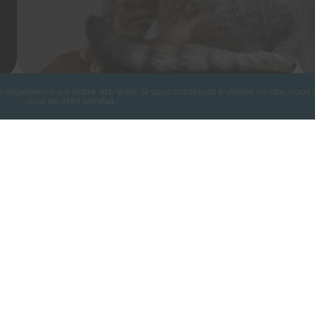
e expérience sur notre site Web. Si vous continuez à utiliser ce site, nou
Miss Pérégrine
vous en êtes satisfait.
« Entrées précédentes
LA NEWSLETTER DES CHACHOU
crivez-vous pour recevoir toute l'actualité de l'associat
Nom de famille
*