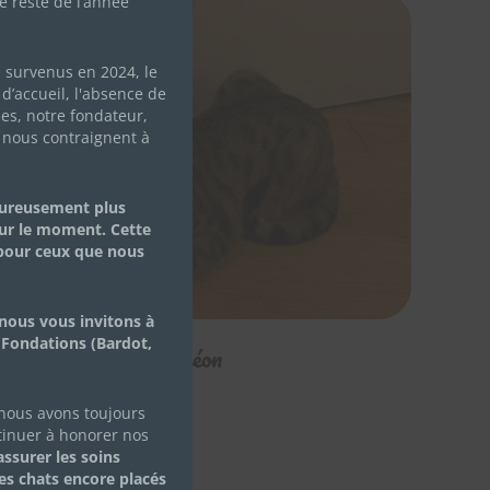
e reste de l’année
s survenus en 2024, le
d’accueil, l'absence de
les, notre fondateur,
 nous contraignent à
eureusement plus
ur le moment. Cette
 pour ceux que nous
nous vous invitons à
 Fondations (Bardot,
Théon
 nous avons toujours
tinuer à honorer nos
ssurer les soins
des chats encore placés