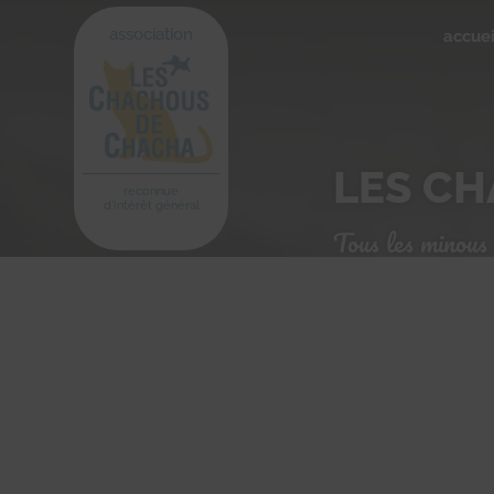
association
accuei
LES CH
reconnue
d'intérêt général
Tous les minous 