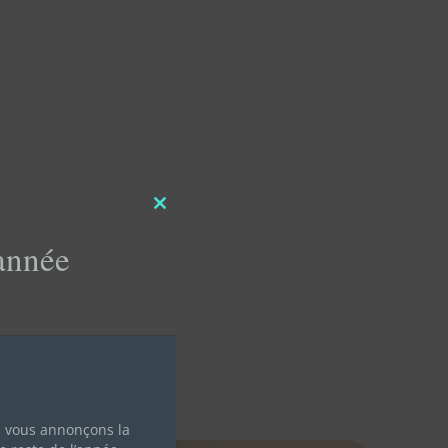
Close
this
'année
module
s vous annonçons la