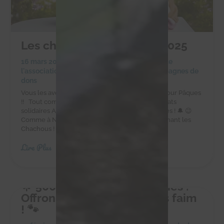
Les chocolats de Pâques 2025
16 mars 2025
|
Achats solidaires
,
Actualités de
l'association
,
Actualités des chachous
,
Campagnes de
dons
Vous les avez adorés à Noël, ils sont de retour pour Pâques
!! Tout comme les cloches, les délicieux chocolats
solidaires Alex Olivier sont de retour pour Pâques ! 🔔 😉
Comme à Noël, faites-vous plaisir tout en soutenant les
Chachous ! Commandez sur la boutique en...
Lire Plus
🌟 500 kg pour 10 petites vies :
Offrons-leur un avenir sans faim
! 🐾