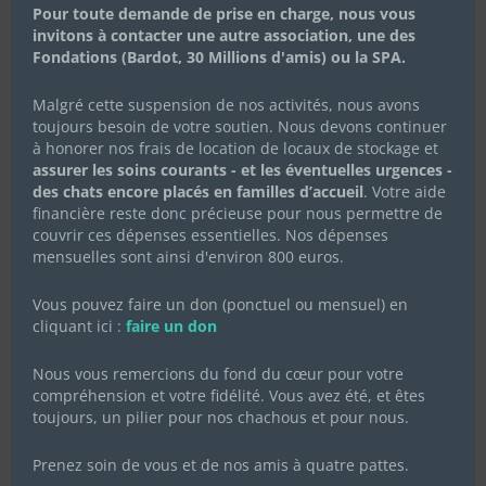
Pour toute demande de prise en charge, nous vous
Célébrons la Fête des Mères
invitons à contacter une autre association, une des
avec Les Chachous de Chacha :
Fondations (Bardot, 30 Millions d'amis) ou la SPA.
l’histoire de Koki et ses chatons
Malgré cette suspension de nos activités, nous avons
20 mai 2024
|
Actualités de l'association
,
Actualités des
toujours besoin de votre soutien. Nous devons continuer
chachous
,
Campagnes de dons
à honorer nos frais de location de locaux de stockage et
En cette Fête des Mères, l’association Les Chachous de
assurer les soins courants - et les éventuelles urgences -
Chacha souhaite mettre à l’honneur Koki, une jeune chatte
des chats encore placés en familles d’accueil
. Votre aide
au parcours bouleversant, mais aussi plein d’espoir et de
financière reste donc précieuse pour nous permettre de
résilience. Fin avril 2024, Koki a été recueillie par notre
association après avoir été lâchement...
couvrir ces dépenses essentielles. Nos dépenses
mensuelles sont ainsi d'environ 800 euros.
Lire Plus
Vous pouvez faire un don (ponctuel ou mensuel) en
cliquant ici :
faire un don
Nous vous remercions du fond du cœur pour votre
compréhension et votre fidélité. Vous avez été, et êtes
toujours, un pilier pour nos chachous et pour nous.
Prenez soin de vous et de nos amis à quatre pattes.