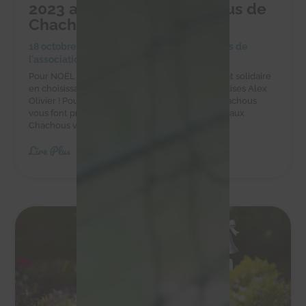
2023 au profit des Chachous de
Chacha
18 octobre 2023
|
Achats solidaires
,
Actualités de
l'association
,
Actualités des chachous
Pour NOËL faites-vous plaisir et réalisez un achat solidaire
en choisissant les chocolats et autres gourmandises Alex
Olivier ! Pour vos chocolats de Noël 2023 les Chachous
vous font profiter d'un bon plan ! En effet, grâce aux
Chachous vous bénéficiez de 20% de...
Lire Plus