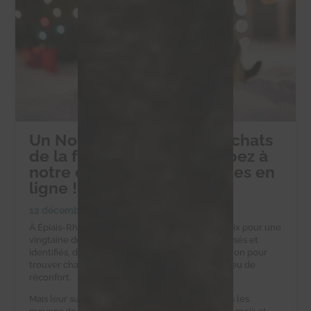
Un Noël solidaire pour les chats
de la ferme d’Éric : participez à
notre collecte de croquettes en
ligne !
12 décembre 2024
|
Collectes alimentaires
À Épiais-Rhus, la ferme d’Éric est un havre de paix pour une
vingtaine de chats errants. Ces félins, tous stérilisés et
identifiés, dépendent d’Éric et de notre association pour
trouver chaque jour une gamelle pleine et un peu de
réconfort.
Mais leur survie est un défi quotidien. Eric n’a pas les