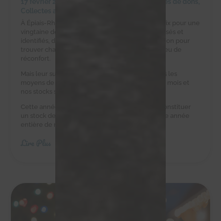
17 février 2025
|
Achats solidaires
,
Campagnes de dons
,
Collectes alimentaires
À Épiais-Rhus, la ferme d’Éric est un havre de paix pour une
vingtaine de chats errants. Ces félins, tous stérilisés et
identifiés, dépendent d’Éric et de notre association pour
trouver chaque jour une gamelle pleine et un peu de
réconfort.
Mais leur survie est un défi quotidien. Eric n’a pas les
moyens de leur acheter des croquettes tous les mois et
nos stocks sont au plus bas.
Cette année, nous avons besoin de vous pour constituer
un stock de croquettes suffisant pour couvrir une année
entière de nourriture.
Lire Plus