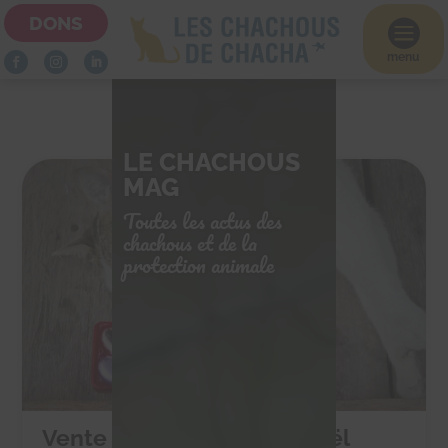
DONS

menu
LE CHACHOUS
MAG
Toutes les actus des
chachous et de la
protection animale
Vente de chocolats de Noël