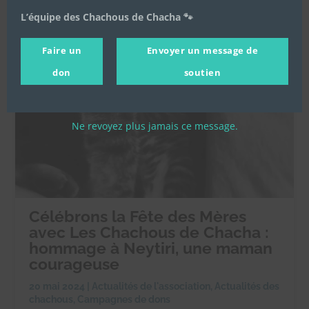
L’équipe des Chachous de Chacha 🐾
Faire un
Envoyer un message de
don
soutien
Ne revoyez plus jamais ce message.
Célébrons la Fête des Mères
avec Les Chachous de Chacha :
hommage à Neytiri, une maman
courageuse
20 mai 2024
|
Actualités de l'association
,
Actualités des
chachous
,
Campagnes de dons