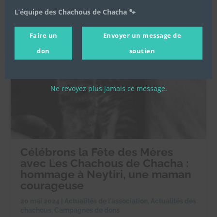
L’équipe des Chachous de Chacha 🐾
Faire un
Envoyer un message de
don
soutien
Ne revoyez plus jamais ce message.
Célébrons la Fête des Mères
avec Les Chachous de Chacha :
hommage à Neytiri, une maman
courageuse
20 mai 2024
|
Actualités de l'association
,
Actualités des
chachous
,
Campagnes de dons