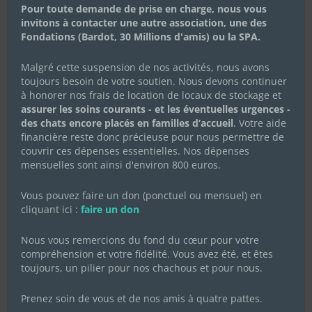
Pour toute demande de prise en charge, nous vous
Célébrons la Fête des Mères
invitons à contacter une autre association, une des
avec Les Chachous de Chacha :
Fondations (Bardot, 30 Millions d'amis) ou la SPA.
l’histoire de Koki et ses chatons
Malgré cette suspension de nos activités, nous avons
20 mai 2024
|
Actualités de l'association
,
Actualités des
toujours besoin de votre soutien. Nous devons continuer
chachous
,
Campagnes de dons
à honorer nos frais de location de locaux de stockage et
En cette Fête des Mères, l’association Les Chachous de
assurer les soins courants - et les éventuelles urgences -
Chacha souhaite mettre à l’honneur Koki, une jeune chatte
des chats encore placés en familles d’accueil
. Votre aide
au parcours bouleversant, mais aussi plein d’espoir et de
financière reste donc précieuse pour nous permettre de
résilience. Fin avril 2024, Koki a été recueillie par notre
association après avoir été lâchement...
couvrir ces dépenses essentielles. Nos dépenses
mensuelles sont ainsi d'environ 800 euros.
Lire Plus
Vous pouvez faire un don (ponctuel ou mensuel) en
cliquant ici :
faire un don
Nous vous remercions du fond du cœur pour votre
compréhension et votre fidélité. Vous avez été, et êtes
toujours, un pilier pour nos chachous et pour nous.
Prenez soin de vous et de nos amis à quatre pattes.