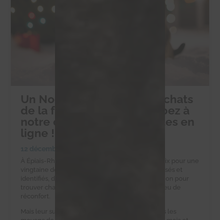
Un Noël solidaire pour les chats
de la ferme d’Éric : participez à
notre collecte de croquettes en
ligne !
12 décembre 2024
|
Collectes alimentaires
À Épiais-Rhus, la ferme d’Éric est un havre de paix pour une
vingtaine de chats errants. Ces félins, tous stérilisés et
identifiés, dépendent d’Éric et de notre association pour
trouver chaque jour une gamelle pleine et un peu de
réconfort.
Mais leur survie est un défi quotidien. Eric n’a pas les