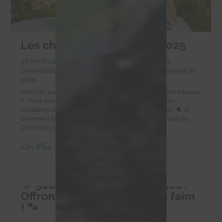
Les chocolats de Pâques 2025
16 mars 2025
|
Achats solidaires
,
Actualités de
l'association
,
Actualités des chachous
,
Campagnes de
dons
Vous les avez adorés à Noël, ils sont de retour pour Pâques
!! Tout comme les cloches, les délicieux chocolats
solidaires Alex Olivier sont de retour pour Pâques ! 🔔 😉
Comme à Noël, faites-vous plaisir tout en soutenant les
Chachous ! Commandez sur la boutique en...
Lire Plus
🌟 500 kg pour 10 petites vies :
Offrons-leur un avenir sans faim
! 🐾