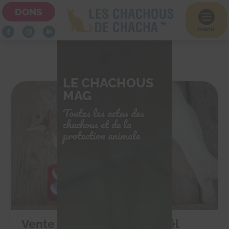
DONS

menu
LE CHACHOUS
MAG
Toutes les actus des
chachous et de la
protection animale
Vente de chocolats de Noël