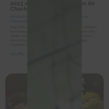
2023 au profit des Chachous de
Chacha
18 octobre 2023
|
Achats solidaires
,
Actualités de
l'association
,
Actualités des chachous
Pour NOËL faites-vous plaisir et réalisez un achat solidaire
en choisissant les chocolats et autres gourmandises Alex
Olivier ! Pour vos chocolats de Noël 2023 les Chachous
vous font profiter d'un bon plan ! En effet, grâce aux
Chachous vous bénéficiez de 20% de...
Lire Plus