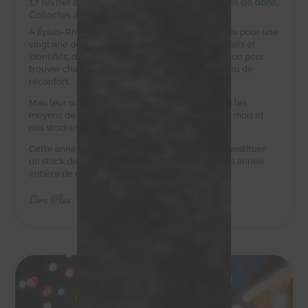
17 février 2025
|
Achats solidaires
,
Campagnes de dons
,
Collectes alimentaires
À Épiais-Rhus, la ferme d’Éric est un havre de paix pour une
vingtaine de chats errants. Ces félins, tous stérilisés et
identifiés, dépendent d’Éric et de notre association pour
trouver chaque jour une gamelle pleine et un peu de
réconfort.
Mais leur survie est un défi quotidien. Eric n’a pas les
moyens de leur acheter des croquettes tous les mois et
nos stocks sont au plus bas.
Cette année, nous avons besoin de vous pour constituer
un stock de croquettes suffisant pour couvrir une année
entière de nourriture.
Lire Plus