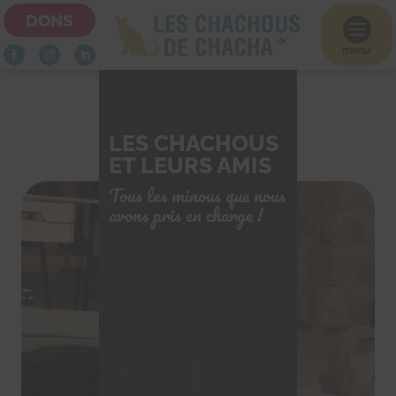
DONS

menu
LES CHACHOUS
Kitty
ET LEURS AMIS
Tous les minous que nous
avons pris en charge !