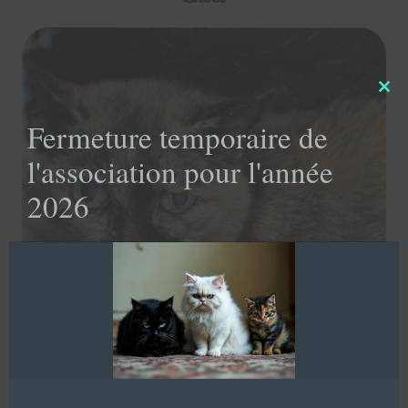
Clo
this
Fermeture temporaire de
mod
l'association pour l'année
2026