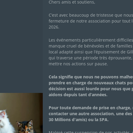
Chers amis et soutiens,
C’est avec beaucoup de tristesse que nou
fermeture de notre association pour tout l
2026.
Les événements particulièrement difficile
manque cruel de bénévoles et de familles 
local adapté ainsi que l’épuisement de Gil
qui traverse une période très éprouvante,
mettre nos actions sur pause.
Cela signifie que nous ne pouvons malh
prendre en charge de nouveaux chats po
décision est aussi lourde pour nous que
aidons depuis tant d’années.
Pour toute demande de prise en charge, 
contacter une autre association, une des
l
Donnez vos points Zooplus à
No
30 Millions d'amis) ou la SPA.
us
notre association !
C
Malgré cette suspension de nos activités,