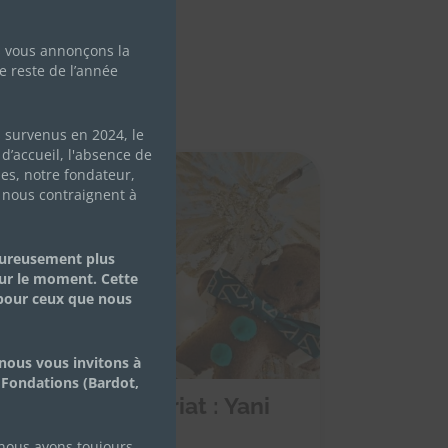
s vous annonçons la
e reste de l’année
s survenus en 2024, le
d’accueil, l'absence de
les, notre fondateur,
 nous contraignent à
eureusement plus
ur le moment. Cette
 pour ceux que nous
nous vous invitons à
 Fondations (Bardot,
uveau partenariat : Yani
réation
 nous avons toujours