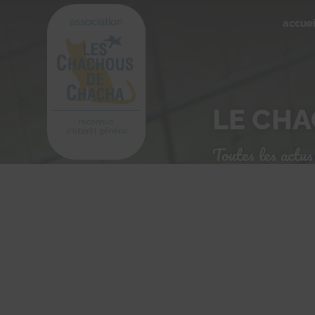
association
accuei
LE CH
reconnue
d'intérêt général
Toutes les actus