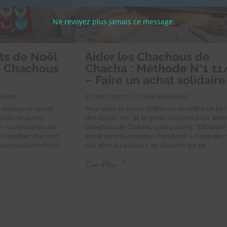
Ne revoyez plus jamais ce message.
ts de Noël
Aider les Chachous de
es Chachous
Chacha : Méthode N°1 11
– Faire un achat solidaire
aires
22 avril 2017
|
Achats solidaires
 réalisez un achat
Pour allier le plaisir d’offrir ou de s’offrir un bel
olats et autres
des bijoux, etc. et le geste solidaire pour aider
r vos chocolats de
Chachous de Chacha, vous pouvez : Effectuer
t profiter d'un bon
achat dans la boutique Facebook « Coup de m
hous vous bénéficiez
nos amis à 4 pattes » en cliquant sur ce...
Lire Plus