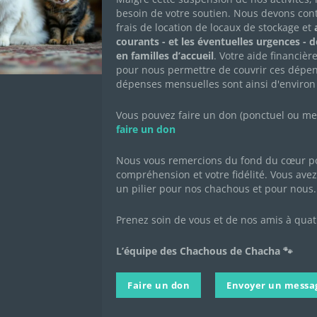
7 décembre 2021
|
Achats solidaires
4 
besoin de votre soutien. Nous devons con
s de
frais de location de locaux de stockage et
a
Tout au long du mois de décembre, vous pouvez
Yan
donner vos points de fidélité Zooplus aux Chachous
ach
courants - et les éventuelles urgences - 
de Chacha ! L'Association Intermédiaire de
"ch
en familles d’accueil
. Votre aide financièr
Logistique, Entraide et Soutien de la Protection
mes
pour nous permettre de couvrir ces dépen
Animale (Ailes de la PA) fait le lien entre Zooplus et
moi
e
dépenses mensuelles sont ainsi d'environ
les associations de...
com
bon
ez
Lire Plus
Lir
Vous pouvez faire un don (ponctuel ou mens
faire un don
Nous vous remercions du fond du cœur po
compréhension et votre fidélité. Vous avez 
un pilier pour nos chachous et pour nous.
Prenez soin de vous et de nos amis à quat
L’équipe des Chachous de Chacha 🐾
Faire un don
Envoyer un messa