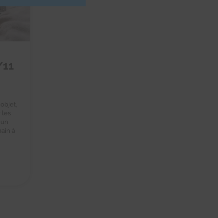
/11
 objet,
 les
 un
ain à