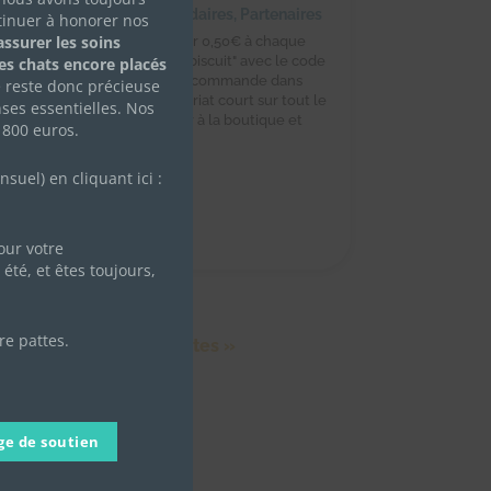
décembre 2021
|
Achats solidaires
,
Partenaires
tinuer à honorer nos
ssurer les soins
i création s'engage à reverser 0,50€ à chaque
at d'un jouet pour chat "P'tit biscuit" avec le code
des chats encore placés
achous" (à indiquer lors de la commande dans
e reste donc précieuse
sage personnel). Ce partenariat court sur tout le
ses essentielles. Nos
s de décembre Pour accéder à la boutique et
 800 euros.
mander les...
e Plus
uel) en cliquant ici :
ur votre
été, et êtes toujours,
re pattes.
Entrées suivantes »
ge de soutien