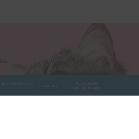
S
ion.
s supposerons que
Politique de
J'accepte
confidentialité
e de confidentialité de