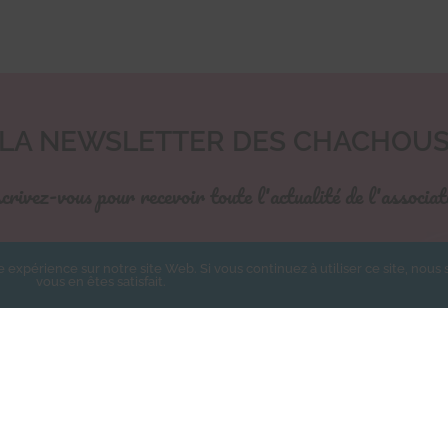
LA NEWSLETTER DES CHACHOU
crivez-vous pour recevoir toute l'actualité de l'associat
Nom de famille
*
e expérience sur notre site Web. Si vous continuez à utiliser ce site, nou
vous en êtes satisfait.
rire à la newsletter des Chachous.
epte de recevoir par email les actualités de l'association et j'accepte la Politiqu