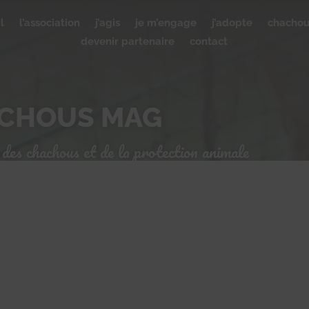
l
l’association
j’agis
je m’engage
j’adopte
chacho
devenir partenaire
contact
ACHOUS MAG
 des chachous et de la protection animale