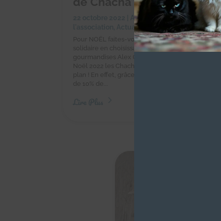
de Chacha
22 octobre 2022
|
Achats solidaires
,
Actualité
l'association
,
Actualités des chachous
Pour NOËL faites-vous plaisir et réalisez un achat
solidaire en choisissant les chocolats et autres
gourmandises Alex Olivier ! Pour vos chocolats d
Noël 2022 les Chachous vous font profiter d'un 
plan ! En effet, grâce aux Chachous vous bénéfici
de 10% de...
Lire Plus