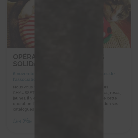
OPÉRATION CHAUSSETTES
SOLIDAIRES
6 novembre 2023
|
Achats solidaires
,
Actualités de
l'association
,
Actualités des chachous
Nous vous proposons de participer à L’OPÉRATION
CHAUSSETTES SOLIDAIRESUnies, à motifs, bleues, roses,
jaunes, il y en a pour tous les goûts !Partenaire de cette
opération, l’entreprise POM DE PIN met à disposition ses
catalogues pour que l’association rassemble des...
Lire Plus