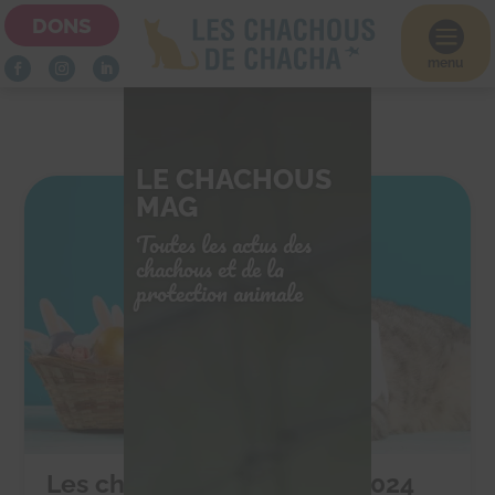
DONS

menu
LE CHACHOUS
MAG
Toutes les actus des
chachous et de la
protection animale
Les chocolats de Pâques 2024