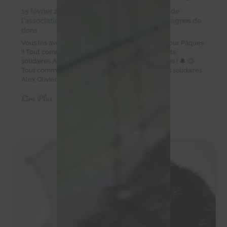
15 février 2024
|
Achats solidaires
,
Actualités de
l'association
,
Actualités des chachous
,
Campagnes de
dons
Vous les avez adorés à Noël, ils sont de retour pour Pâques
!! Tout comme les cloches, les délicieux chocolats
solidaires Alex Olivier sont de retour pour Pâques ! 🔔 😉
Tout comme les cloches, les délicieux chocolats solidaires
Alex Olivier sont de retour pour Pâques...
Lire Plus