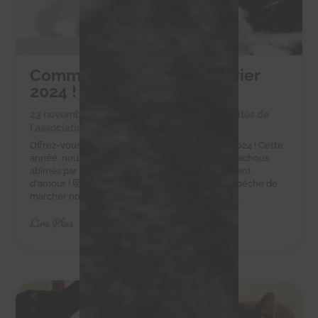
Commandez notre calendrier
2024 !
23 novembre 2023
|
Achats solidaires
,
Actualités de
l'association
Offrez-vous ou à vos proches notre calendrier 2024 ! Cette
année, nous souhaitions mettre en avant nos chachous
abîmés par la vie, mais qui nous donnent tellement
d'amour ! 😻😻😻 Titus a eu un accident qui l'empêche de
marcher normalement, mais aujourd'hui il nous...
Lire Plus