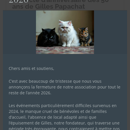
ans de Gilles Papachat
24 mai 2023
|
Actualités de l'association
Cette année papachat Gilles, le papa de tous les chachous,
fête ses 50 ans (le 27 juin) ! Pour l’occasion on vous met au
défi pendant 50 jours - du 5 juin au 24 juillet - de récolter
50.000 euros afin d’offrir un sanctuaire aux chachous
inadoptables car trop...
Lire Plus
Chers amis et soutiens,
C’est avec beaucoup de tristesse que nous vous
annonçons la fermeture de notre association pour tout le
reste de l’année 2026.
Les événements particulièrement difficiles survenus en
2024, le manque cruel de bénévoles et de familles
d’accueil, l'absence de local adapté ainsi que
l’épuisement de Gilles, notre fondateur, qui traverse une
période très éprouvante, nous contraignent à mettre nos