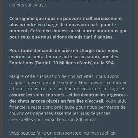
actions sur pause.
Cela signifie que nous ne pouvons malheureusement
plus prendre en charge de nouveaux chats pour le
Les chocolats de Pâques 2023
moment. Cette décision est aussi lourde pour nous que
pour ceux que nous aidons depuis tant d’années.
16 février 2023
|
Actualités de l'association
,
Campagnes de dons
Pour toute demande de prise en charge, nous vous
Vous les avez adorés à Noël, ils sont de retour pour Pâques
invitons à contacter une autre association, une des
!! Tout comme les cloches, les délicieux chocolats
Fondations (Bardot, 30 Millions d'amis) ou la SPA.
solidaires Alex Olivier sont de retour pour Pâques ! 🔔 😉
Tout comme les cloches, les délicieux chocolats solidaires
Malgré cette suspension de nos activités, nous avons
Alex Olivier sont de retour pour Pâques !...
toujours besoin de votre soutien. Nous devons continuer
Lire Plus
à honorer nos frais de location de locaux de stockage et
assurer les soins courants - et les éventuelles urgences -
des chats encore placés en familles d’accueil
. Votre aide
financière reste donc précieuse pour nous permettre de
couvrir ces dépenses essentielles. Nos dépenses
mensuelles sont ainsi d'environ 800 euros.
Vous pouvez faire un don (ponctuel ou mensuel) en