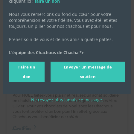
cliquant ici :
faire un don
Nous vous remercions du fond du cœur pour votre
compréhension et votre fidélité. Vous avez été, et êtes
toujours, un pilier pour nos chachous et pour nous.
Prenez soin de vous et de nos amis à quatre pattes.
L’équipe des Chachous de Chacha 🐾
Vente de chocolats de Noël
2022 au profit des Chachous de
Faire un
Envoyer un message de
Chacha
don
soutien
22 octobre 2022
|
Achats solidaires
,
Actualités de
l'association
,
Actualités des chachous
Pour NOËL faites-vous plaisir et réalisez un achat solidaire
Ne revoyez plus jamais ce message.
en choisissant les chocolats et autres gourmandises Alex
Olivier ! Pour vos chocolats de Noël 2022 les Chachous
vous font profiter d'un bon plan ! En effet, grâce aux
Chachous vous bénéficiez de 10% de...
Lire Plus