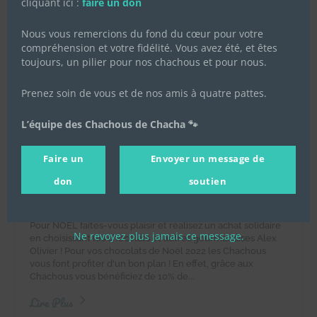
cliquant ici :
faire un don
Nous vous remercions du fond du cœur pour votre
compréhension et votre fidélité. Vous avez été, et êtes
toujours, un pilier pour nos chachous et pour nous.
Prenez soin de vous et de nos amis à quatre pattes.
L’équipe des Chachous de Chacha 🐾
Vente de chocolats de Noël
2022 au profit des Chachous de
Faire un
Envoyer un message de
Chacha
don
soutien
22 octobre 2022
|
Achats solidaires
,
Actualités de
l'association
,
Actualités des chachous
Pour NOËL faites-vous plaisir et réalisez un achat solidaire
Ne revoyez plus jamais ce message.
en choisissant les chocolats et autres gourmandises Alex
Olivier ! Pour vos chocolats de Noël 2022 les Chachous
vous font profiter d'un bon plan ! En effet, grâce aux
Chachous vous bénéficiez de 10% de...
Lire Plus