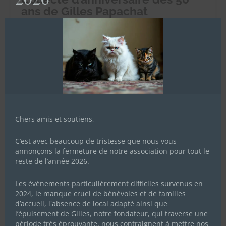
ans de Gilles Papachat
24 mai 2023
|
Actualités de l'association
Cette année papachat Gilles, le papa de tous les chachous,
fête ses 50 ans (le 27 juin) ! Pour l’occasion on vous met au
défi pendant 50 jours - du 5 juin au 24 juillet - de récolter
50.000 euros afin d’offrir un sanctuaire aux chachous
inadoptables car trop...
Lire Plus
Chers amis et soutiens,
C’est avec beaucoup de tristesse que nous vous
annonçons la fermeture de notre association pour tout le
reste de l’année 2026.
Les événements particulièrement difficiles survenus en
2024, le manque cruel de bénévoles et de familles
d’accueil, l'absence de local adapté ainsi que
l’épuisement de Gilles, notre fondateur, qui traverse une
période très éprouvante, nous contraignent à mettre nos