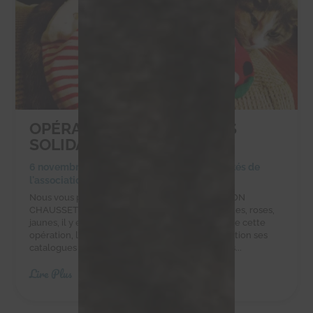
OPÉRATION CHAUSSETTES
SOLIDAIRES
6 novembre 2023
|
Achats solidaires
,
Actualités de
l'association
,
Actualités des chachous
Nous vous proposons de participer à L’OPÉRATION
CHAUSSETTES SOLIDAIRESUnies, à motifs, bleues, roses,
jaunes, il y en a pour tous les goûts !Partenaire de cette
opération, l’entreprise POM DE PIN met à disposition ses
catalogues pour que l’association rassemble des...
Lire Plus