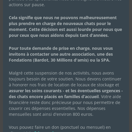
actions sur pause.
Cela signifie que nous ne pouvons malheureusement
plus prendre en charge de nouveaux chats pour le
Les chocolats de Pâques 2023
moment. Cette décision est aussi lourde pour nous que
pour ceux que nous aidons depuis tant d’années.
16 février 2023
|
Actualités de l'association
,
Campagnes de dons
Pour toute demande de prise en charge, nous vous
Vous les avez adorés à Noël, ils sont de retour pour Pâques
invitons à contacter une autre association, une des
!! Tout comme les cloches, les délicieux chocolats
Fondations (Bardot, 30 Millions d'amis) ou la SPA.
solidaires Alex Olivier sont de retour pour Pâques ! 🔔 😉
Tout comme les cloches, les délicieux chocolats solidaires
Malgré cette suspension de nos activités, nous avons
Alex Olivier sont de retour pour Pâques !...
toujours besoin de votre soutien. Nous devons continuer
Lire Plus
à honorer nos frais de location de locaux de stockage et
assurer les soins courants - et les éventuelles urgences -
des chats encore placés en familles d’accueil
. Votre aide
financière reste donc précieuse pour nous permettre de
couvrir ces dépenses essentielles. Nos dépenses
mensuelles sont ainsi d'environ 800 euros.
Vous pouvez faire un don (ponctuel ou mensuel) en