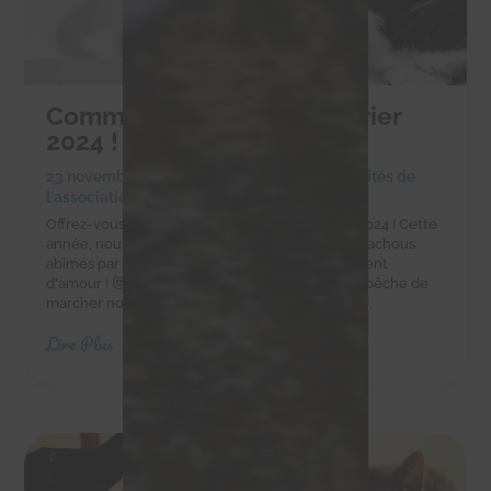
Commandez notre calendrier
2024 !
23 novembre 2023
|
Achats solidaires
,
Actualités de
l'association
Offrez-vous ou à vos proches notre calendrier 2024 ! Cette
année, nous souhaitions mettre en avant nos chachous
abîmés par la vie, mais qui nous donnent tellement
d'amour ! 😻😻😻 Titus a eu un accident qui l'empêche de
marcher normalement, mais aujourd'hui il nous...
Lire Plus