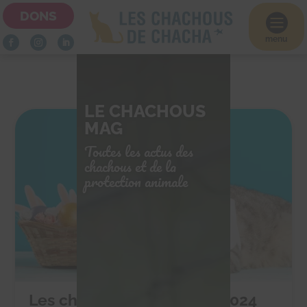
DONS

menu
LE CHACHOUS
MAG
Toutes les actus des
chachous et de la
protection animale
Les chocolats de Pâques 2024