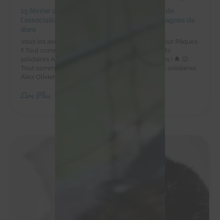
15 février 2024
|
Achats solidaires
,
Actualités de
l'association
,
Actualités des chachous
,
Campagnes de
dons
Vous les avez adorés à Noël, ils sont de retour pour Pâques
!! Tout comme les cloches, les délicieux chocolats
solidaires Alex Olivier sont de retour pour Pâques ! 🔔 😉
Tout comme les cloches, les délicieux chocolats solidaires
Alex Olivier sont de retour pour Pâques...
Lire Plus