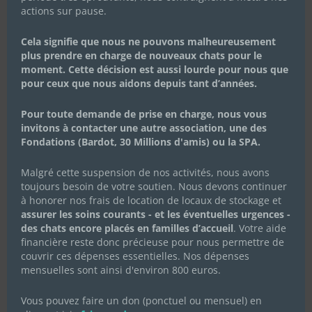
actions sur pause.
Cela signifie que nous ne pouvons malheureusement
plus prendre en charge de nouveaux chats pour le
Les chocolats de Pâques 2023
moment. Cette décision est aussi lourde pour nous que
pour ceux que nous aidons depuis tant d’années.
16 février 2023
|
Actualités de l'association
,
Campagnes de dons
Pour toute demande de prise en charge, nous vous
Vous les avez adorés à Noël, ils sont de retour pour Pâques
invitons à contacter une autre association, une des
!! Tout comme les cloches, les délicieux chocolats
Fondations (Bardot, 30 Millions d'amis) ou la SPA.
solidaires Alex Olivier sont de retour pour Pâques ! 🔔 😉
Tout comme les cloches, les délicieux chocolats solidaires
Malgré cette suspension de nos activités, nous avons
Alex Olivier sont de retour pour Pâques !...
toujours besoin de votre soutien. Nous devons continuer
Lire Plus
à honorer nos frais de location de locaux de stockage et
assurer les soins courants - et les éventuelles urgences -
des chats encore placés en familles d’accueil
. Votre aide
financière reste donc précieuse pour nous permettre de
couvrir ces dépenses essentielles. Nos dépenses
mensuelles sont ainsi d'environ 800 euros.
Vous pouvez faire un don (ponctuel ou mensuel) en