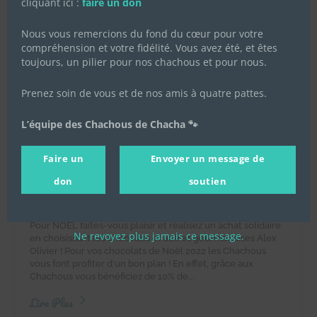
cliquant ici :
faire un don
Nous vous remercions du fond du cœur pour votre
compréhension et votre fidélité. Vous avez été, et êtes
toujours, un pilier pour nos chachous et pour nous.
Prenez soin de vous et de nos amis à quatre pattes.
L’équipe des Chachous de Chacha 🐾
Vente de chocolats de Noël
2022 au profit des Chachous de
Faire un
Envoyer un message de
Chacha
don
soutien
22 octobre 2022
|
Achats solidaires
,
Actualités de
l'association
,
Actualités des chachous
Pour NOËL faites-vous plaisir et réalisez un achat solidaire
Ne revoyez plus jamais ce message.
en choisissant les chocolats et autres gourmandises Alex
Olivier ! Pour vos chocolats de Noël 2022 les Chachous
vous font profiter d'un bon plan ! En effet, grâce aux
Chachous vous bénéficiez de 10% de...
Lire Plus