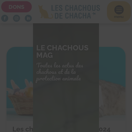
DONS

menu
LE CHACHOUS
MAG
Toutes les actus des
chachous et de la
protection animale
Les chocolats de Pâques 2024