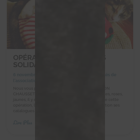
OPÉRATION CHAUSSETTES
SOLIDAIRES
6 novembre 2023
|
Achats solidaires
,
Actualités de
l'association
,
Actualités des chachous
Nous vous proposons de participer à L’OPÉRATION
CHAUSSETTES SOLIDAIRESUnies, à motifs, bleues, roses,
jaunes, il y en a pour tous les goûts !Partenaire de cette
opération, l’entreprise POM DE PIN met à disposition ses
catalogues pour que l’association rassemble des...
Lire Plus