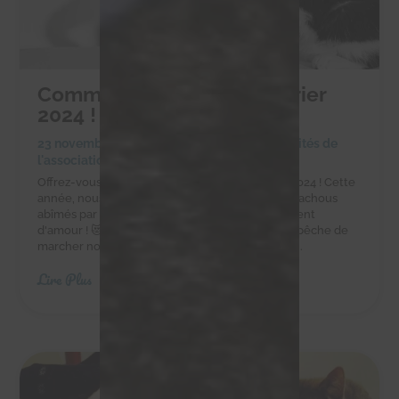
Commandez notre calendrier
2024 !
23 novembre 2023
|
Achats solidaires
,
Actualités de
l'association
Offrez-vous ou à vos proches notre calendrier 2024 ! Cette
année, nous souhaitions mettre en avant nos chachous
abîmés par la vie, mais qui nous donnent tellement
d'amour ! 😻😻😻 Titus a eu un accident qui l'empêche de
marcher normalement, mais aujourd'hui il nous...
Lire Plus