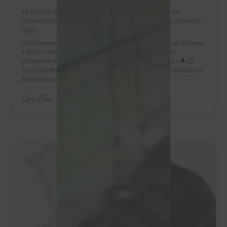
15 février 2024
|
Achats solidaires
,
Actualités de
l'association
,
Actualités des chachous
,
Campagnes de
dons
Vous les avez adorés à Noël, ils sont de retour pour Pâques
!! Tout comme les cloches, les délicieux chocolats
solidaires Alex Olivier sont de retour pour Pâques ! 🔔 😉
Tout comme les cloches, les délicieux chocolats solidaires
Alex Olivier sont de retour pour Pâques...
Lire Plus