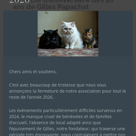
ans de Gilles Papachat
24 mai 2023
|
Actualités de l'association
Cette année papachat Gilles, le papa de tous les chachous,
fête ses 50 ans (le 27 juin) ! Pour l’occasion on vous met au
défi pendant 50 jours - du 5 juin au 24 juillet - de récolter
50.000 euros afin d’offrir un sanctuaire aux chachous
inadoptables car trop...
Lire Plus
Chers amis et soutiens,
C’est avec beaucoup de tristesse que nous vous
annonçons la fermeture de notre association pour tout le
reste de l’année 2026.
Les événements particulièrement difficiles survenus en
2024, le manque cruel de bénévoles et de familles
d’accueil, l'absence de local adapté ainsi que
l’épuisement de Gilles, notre fondateur, qui traverse une
période très éprouvante, nous contraignent à mettre nos