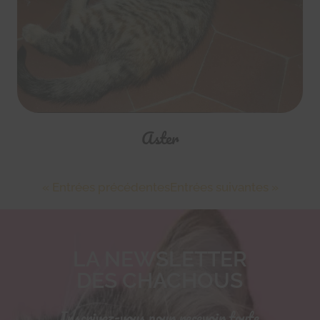
Aster
« Entrées précédentes
Entrées suivantes »
LA NEWSLETTER
DES CHACHOUS
Inscrivez-vous pour recevoir toute