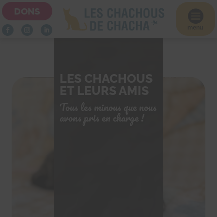
DONS

menu
LES CHACHOUS
ET LEURS AMIS
Tous les minous que nous
avons pris en charge !