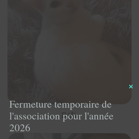
Clo
this
Fermeture temporaire de
mod
l'association pour l'année
Dédée
2026