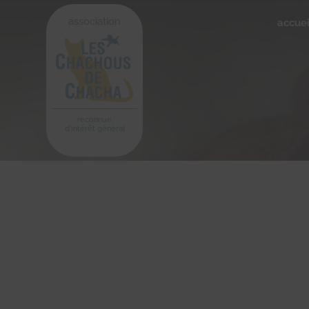
association
accuei
reconnue
d'intérêt général