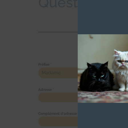
Questionnaire
Page
1
Préfixe
*
Madame
Adresse
*
Complément d'adresse