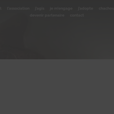
l
l’association
j’agis
je m’engage
j’adopte
chacho
devenir partenaire
contact