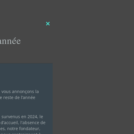
Close
this
'année
module
CCUEIL
s vous annonçons la
e reste de l’année
s survenus en 2024, le
d’accueil, l'absence de
les, notre fondateur,