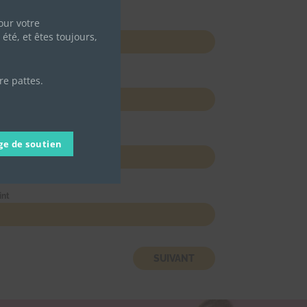
ur votre
été, et êtes toujours,
re pattes.
ge de soutien
int
SUIVANT