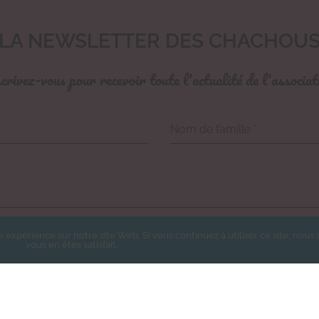
LA NEWSLETTER DES CHACHOU
crivez-vous pour recevoir toute l'actualité de l'associat
Nom de famille
*
e expérience sur notre site Web. Si vous continuez à utiliser ce site, nou
rire à la newsletter des Chachous.
vous en êtes satisfait.
epte de recevoir par email les actualités de l'association et j'accepte la Politiqu