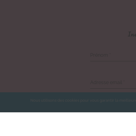
Ins
Prénom
*
Adresse email
*
Nous utilisons des cookies pour vous garantir la meilleur
Je souhaite m'insc
En cochant cette case, j'acc
l'association.