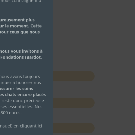
 nous contraignent à
eureusement plus
ur le moment. Cette
Terminé
 pour ceux que nous
nous vous invitons à
 Fondations (Bardot,
Nom
*
 nous avons toujours
tinuer à honorer nos
ssurer les soins
des chats encore placés
e reste donc précieuse
ses essentielles. Nos
 800 euros.
uel) en cliquant ici :