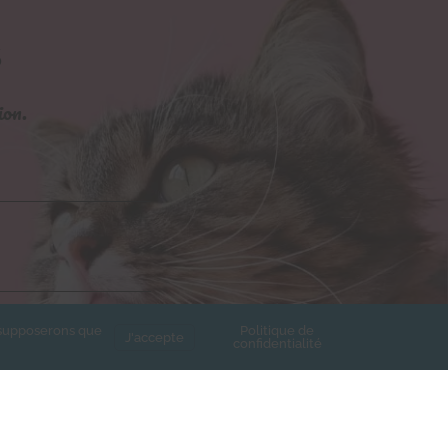
S
ion.
s supposerons que
Politique de
J'accepte
confidentialité
e de confidentialité de