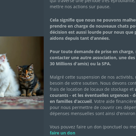
 Famille d’accueil
qui traverse une période très éprouvante,
mettre nos actions sur pause.
Cela signifie que nous ne pouvons malh
Page
Page
Page
prendre en charge de nouveaux chats po
2
3
4
décision est aussi lourde pour nous que
aidons depuis tant d’années.
Pour mieux vous connaître
Pour toute demande de prise en charge, 
contacter une autre association, une des
30 Millions d'amis) ou la SPA.
Prénom
*
Malgré cette suspension de nos activités,
besoin de votre soutien. Nous devons con
frais de location de locaux de stockage et
a
courants - et les éventuelles urgences - 
en familles d’accueil
. Votre aide financièr
pour nous permettre de couvrir ces dépen
dépenses mensuelles sont ainsi d'environ
Vous pouvez faire un don (ponctuel ou mens
faire un don