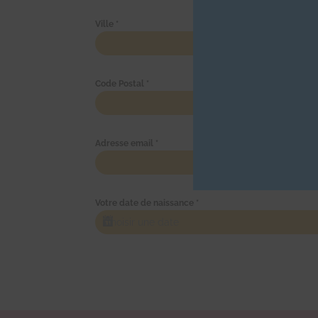
Ville
*
Code Postal
*
Adresse email
*
Votre date de naissance
*